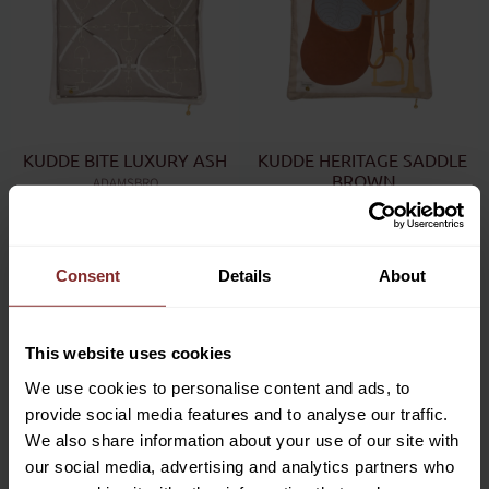
KUDDE BITE LUXURY ASH
KUDDE HERITAGE SADDLE 
BROWN
ADAMSBRO
ADAMSBRO
1 199
kr
999
kr
Lägg till i favoriter
Lägg till 
Consent
Details
About
This website uses cookies
We use cookies to personalise content and ads, to
provide social media features and to analyse our traffic.
We also share information about your use of our site with
our social media, advertising and analytics partners who