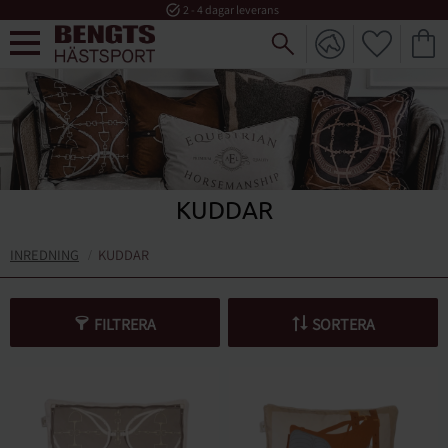
task_alt
2 - 4 dagar leverans
FAVORI
KUND
Meny
KUDDAR
INREDNING
KUDDAR
FILTRERA
SORTERA