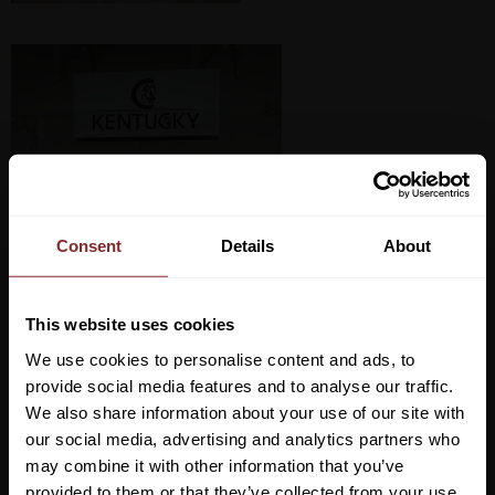
Consent
Details
About
This website uses cookies
We use cookies to personalise content and ads, to
provide social media features and to analyse our traffic.
We also share information about your use of our site with
our social media, advertising and analytics partners who
may combine it with other information that you’ve
Vill du ha 10%* rabatt på din
provided to them or that they’ve collected from your use