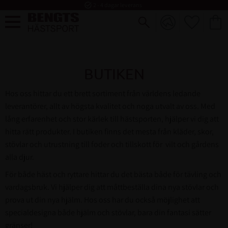
task_alt
2 - 4 dagar leverans
FAVORI
KUND
Meny
BUTIKEN
Hos oss hittar du ett brett sortiment från världens ledande
leverantörer, allt av högsta kvalitet och noga utvalt av oss. Med
lång erfarenhet och stor kärlek till hästsporten, hjälper vi dig att
hitta rätt produkter. I butiken finns det mesta från kläder, skor,
stövlar och utrustning till foder och tillskott för vilt och gårdens
alla djur.
För både häst och ryttare hittar du det bästa både för tävling och
vardagsbruk. Vi hjälper dig att måttbeställa dina nya stövlar och
prova ut din nya hjälm. Hos oss har du också möjlighet att
specialdesigna både hjälm och stövlar, bara din fantasi sätter
gränser!