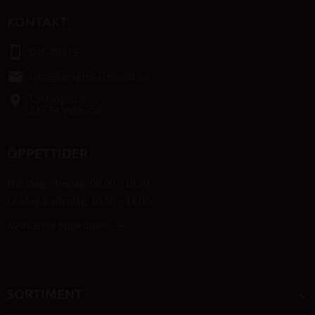
KONTAKT
smartphone
046-80475
email
info@bengtshastsport.se
Lastvägen 4
place
247 64 Veberöd
ÖPPETTIDER
Måndag – fredag: 09.00 – 18.00
Lördag & söndag: 10.00 – 14.00
Avvikande öppettider -->
SORTIMENT