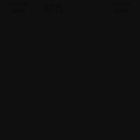
ESKADRON
ESKADRON
319
kr
319
kr
Lägg till i favoriter