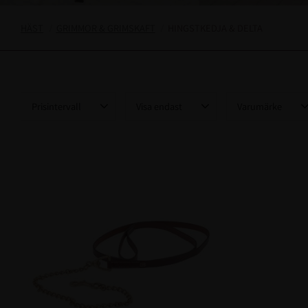
HÄST
GRIMMOR & GRIMSKAFT
HINGSTKEDJA & DELTA
Prisintervall
Visa endast
Varumärke
99
899
Finns i lager
24
Kentucky Horsewa
Shires
1