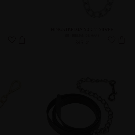
HINGSTKEDJA 50 CM SILVER
BR - BIEMAN DE HAAS
345
kr
Lägg till i favoriter
Lägg till i fa