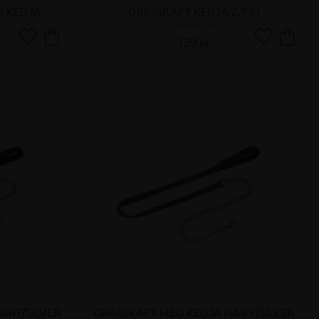
D KEDJA
GRIMSKAFT KEDJA 2,7 M
KENTUCKY
729
kr
Lägg till i favoriter
Lägg till i fa
ART/SILVER
GRIMSKAFT MED KEDJA NAVY/SILVER