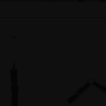
Färg
re
2
Svart
2
Brun
2