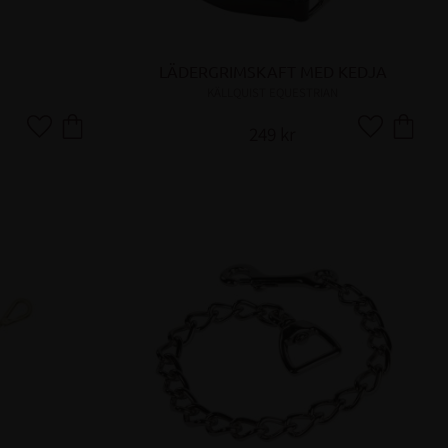
LÄDERGRIMSKAFT MED KEDJA
KÄLLQUIST EQUESTRIAN
249
kr
Lägg till i favoriter
Lägg till i fa