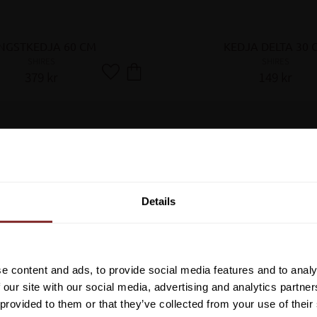
NGSTKEDJA 60 CM
KEDJA DELTA 30 
SHIRES
SHIRES
379
kr
149
kr
Lägg till i favoriter
Vill du ha 10%* raba
beställning?
Details
Anmäl dig till vårt nyhetsbrev d
om nyheter, kampanjer och myck
rabattkod som ger dig 10% rabatt
e content and ads, to provide social media features and to analy
*Gäller ej: foder, strö, hinderma
 our site with our social media, advertising and analytics partn
redan nedsatta varor
 provided to them or that they’ve collected from your use of their