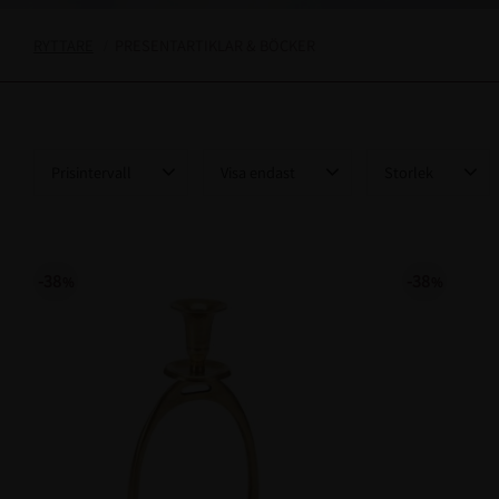
RYTTARE
PRESENTARTIKLAR & BÖCKER
Prisintervall
Visa endast
Storlek
149
2 690
Finns i lager
70
36
1
38
1
39
1
38
38
%
%
40
1
Visa fler