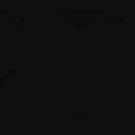
LD
RING STIRRUP SILVER
ODELBERG JEWELRY
529
kr
Lägg till i favoriter
Lägg till i fa