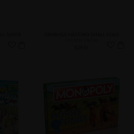
L SILVER
ÖRHÄNGE HÄSTSKO SMALL GOLD
ODELBERG JEWELRY
529
kr
Lägg till i favoriter
Lägg till i fa