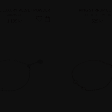
E LUXURY VELVET POWDER
RING STIRRUP GO
ADAMSBRO
ODELBERG JEWELRY
1 199
kr
529
kr
Lägg till i favoriter