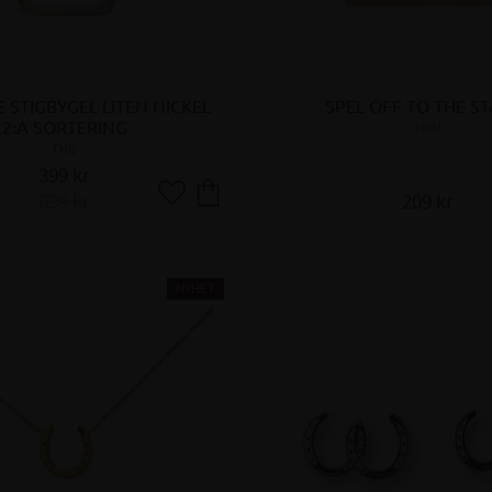
 STIGBYGEL LITEN NICKEL 
SPEL OFF TO THE S
2:A SORTERING
HKM
THG
399
kr
639
kr
209
kr
Lägg till i favoriter
NYHET