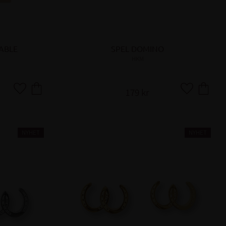
TABLE
SPEL DOMINO
HKM
179
kr
Lägg till i favoriter
Lägg till i fa
NYHET
NYHET