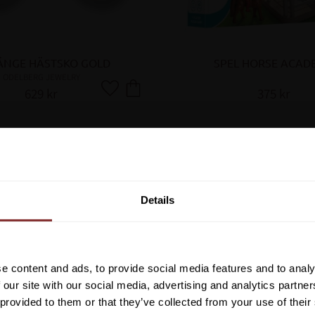
NGE HÄSTSKO GOLD
SPEL HORSE ACAD
ODELBERG JEWELRY
629
kr
375
kr
Lägg till i favoriter
Vill du ha 10%* raba
beställning?
Details
Anmäl dig till vårt nyhetsbrev d
om nyheter, kampanjer och myck
rabattkod som ger dig 10% rabatt
e content and ads, to provide social media features and to analy
*Gäller ej: foder, strö, hinderma
 our site with our social media, advertising and analytics partn
redan nedsatta varor
 provided to them or that they’ve collected from your use of their