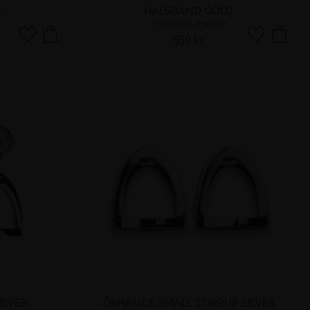
E
HALSBAND GOLD
ODELBERG JEWELRY
559
kr
Lägg till i favoriter
Lägg till i fa
ILVER
ÖRHÄNGE SMALL STIRRUP SILVER