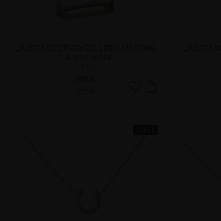
LJUSSTAKE STIGBYGEL LITEN MÄSSING 
LJUSSTAKE
2:A SORTERING
THG
399
kr
639
kr
Lägg till i favoriter
NYHET