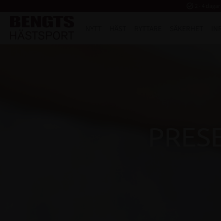
task_alt
2 - 4 dagar
NYTT
HÄST
RYTTARE
SÄKERHET
IN
PRES