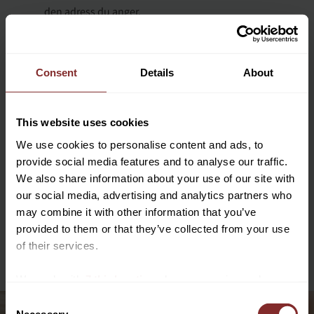
den adress du anger.
Du kontrollerar din order, väljer hur du vill betala och hur
varorna ska fraktas. Du godkänner våra köpvillkor och
går vidare genom att klicka på "Slutför köp".
Consent
Details
About
Din order skickas till oss samtidigt som du får en
bekräftelse med e-post.
Kontakta oss om du ej mottagit din orderbekräftelse
This website uses cookies
inom 1 dygn.
We use cookies to personalise content and ads, to
Dina varor levereras inom 14 dagar (vår ambition är att
provide social media features and to analyse our traffic.
leverera lagerförda varor samma dag eller följande dag
We also share information about your use of our site with
som betalning erhållits).
our social media, advertising and analytics partners who
may combine it with other information that you’ve
Vid frågor är du varmt välkommen att kontakta oss.
provided to them or that they’ve collected from your use
Vi hoppas du blir nöjd med din beställning!
of their services.
We work with
7 third parties
who may receive and
process your information.
C