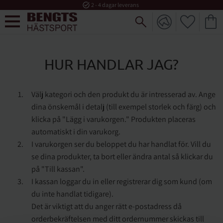
task_alt
2 - 4 dagar leverans
FAVORI
KUND
Meny
HUR HANDLAR JAG?
Välj kategori och den produkt du är intresserad av. Ange
dina önskemål i detalj (till exempel storlek och färg) och
klicka på "Lägg i varukorgen." Produkten placeras
automatiskt i din varukorg.
I varukorgen ser du beloppet du har handlat för. Vill du
se dina produkter, ta bort eller ändra antal så klickar du
på "Till kassan".
I kassan loggar du in eller registrerar dig som kund (om
du inte handlat tidigare).
Det är viktigt att du anger rätt e-postadress då
orderbekräftelsen med ditt ordernummer skickas till