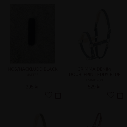
NOS/NACKLUDD BLACK
GRIMMA DENIM 
DOUBLEPIN TEDDY BLUE
MATTES
ESKADRON
295
kr
529
kr
Lägg till i favoriter
Lägg till 