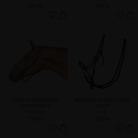
239
kr
399
kr
Lägg till i favoriter
Lägg till 
GRIMMA ANATOMISK 
REPGRIMMA MED TYGEL 
NYLON NAVY
NAVY
EURORIDING
QHP
179
kr
165
kr
Lägg till i favoriter
Lägg till 