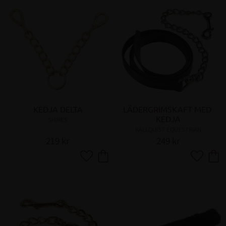
KEDJA DELTA
LÄDERGRIMSKAFT MED 
KEDJA
SHIRES
KÄLLQUIST EQUESTRIAN
219
kr
249
kr
Lägg till i favoriter
Lägg till 