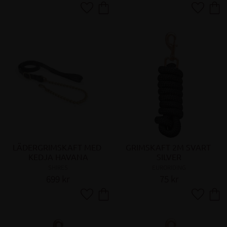
Lägg till i favoriter
Lägg till 
LÄDERGRIMSKAFT MED 
GRIMSKAFT 2M SVART 
KEDJA HAVANA
SILVER
SHIRES
EURORIDING
699
kr
75
kr
Lägg till i favoriter
Lägg till 