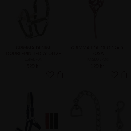
GRIMMA DENIM 
GRIMMA FÖL OFODRAD 
DOUBLEPIN TEDDY OLIVE
ROSA
ESKADRON
HANSBO SPORT
529
kr
129
kr
Lägg till i favoriter
Lägg till 