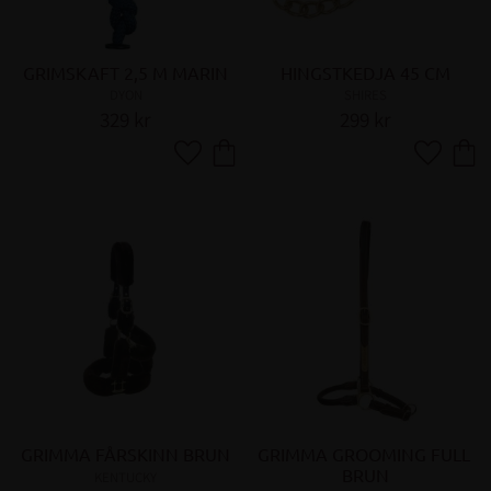
GRIMSKAFT 2,5 M MARIN
HINGSTKEDJA 45 CM
DYON
SHIRES
329
kr
299
kr
Lägg till i favoriter
Lägg till 
GRIMMA FÅRSKINN BRUN
GRIMMA GROOMING FULL 
BRUN
KENTUCKY