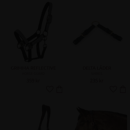
GRIMMA REFLECTIVE
DELTA LÄDER
HORSE GUARD
SHIRES
359
kr
235
kr
Lägg till i favoriter
Lägg till 