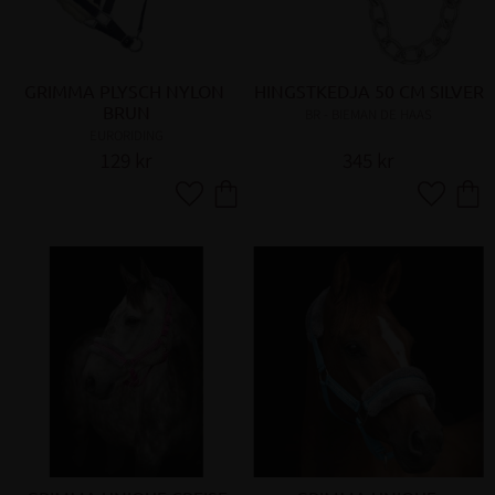
GRIMMA PLYSCH NYLON 
HINGSTKEDJA 50 CM SILVER
BRUN
BR - BIEMAN DE HAAS
EURORIDING
129
kr
345
kr
Lägg till i favoriter
Lägg till 