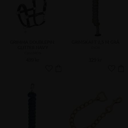
GRIMMA DOUBLEPIN 
GRIMSKAFT 2,5 M GRÅ
GLITTER NAVY
DYON
ESKADRON
499
kr
329
kr
Lägg till i favoriter
Lägg till 