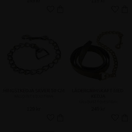
149
kr
119
kr
Lägg till i favoriter
Lägg till 
HINGSTKEDJA SILVER 50 CM
LÄDERGRIMSKAFT MED 
KEDJA
KÄLLQUIST EQUESTRIAN
KÄLLQUIST EQUESTRIAN
129
kr
249
kr
Lägg till i favoriter
Lägg till 