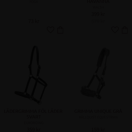
HAVANNA
FOGA
WALSH
399
kr
73
kr
579
kr
Lägg till i favoriter
Lägg till 
LÄDERGRIMMA FÖL LÄDER 
GRIMMA UNIQUE GRÅ
SVART
KÄLLQUIST EQUESTRIAN
EURORIDING
359
kr
159
kr