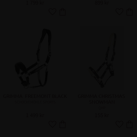
1 799
kr
899
kr
Lägg till i favoriter
Lägg till 
GRIMMA  FREEMONT BLACK
GRIMMA CHRISTMAS 
SNOWMAN
SCHOCKEMÖHLE SPORTS
QHP
1 499
kr
155
kr
Lägg till i favoriter
Lägg till 