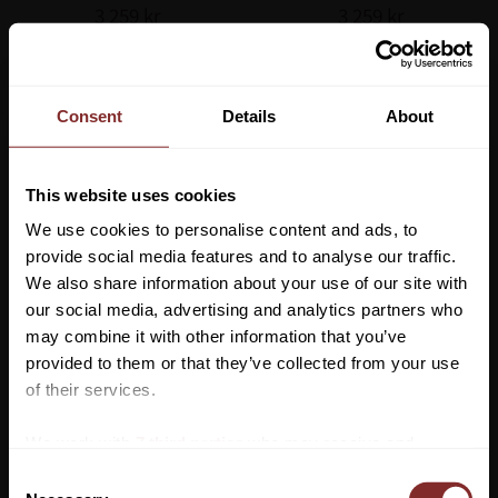
3 259
kr
3 259
kr
Lägg till i favoriter
Lägg till 
Consent
Details
About
This website uses cookies
We use cookies to personalise content and ads, to
provide social media features and to analyse our traffic.
We also share information about your use of our site with
our social media, advertising and analytics partners who
may combine it with other information that you’ve
Vill du ha 10%* rabatt på din
GRIMMA GUIDE
GRIMMA LÄDER 
provided to them or that they’ve collected from your use
GROOMING SVART
EURORIDING
första beställning?
of their services.
LIPPO
79
kr
959
kr
Anmäl dig till vårt nyhetsbrev där du hålls uppdaterad
We work with
7 third parties
who may receive and
om nyheter, kampanjer och mycket mer så får du en
Lägg till i favoriter
Lägg till 
process your information.
C
rabattkod som ger dig 10% rabatt på ditt första köp.