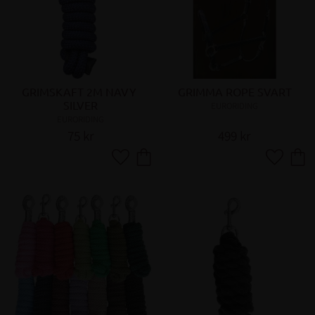
GRIMSKAFT 2M NAVY 
GRIMMA ROPE SVART
SILVER
EURORIDING
EURORIDING
75
kr
499
kr
Lägg till i favoriter
Lägg till 