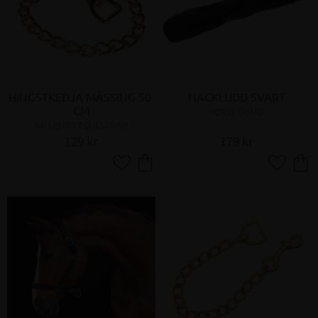
HINGSTKEDJA MÄSSING 50 
NACKLUDD SVART
CM
HORSE GUARD
KÄLLQUIST EQUESTRIAN
129
kr
179
kr
Lägg till i favoriter
Lägg till 