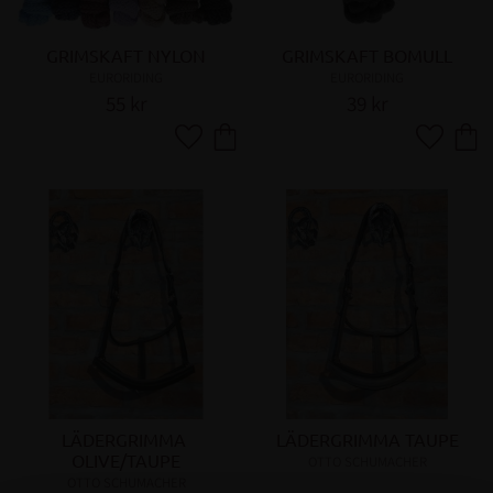
GRIMSKAFT NYLON
GRIMSKAFT BOMULL
EURORIDING
EURORIDING
55
kr
39
kr
Lägg till i favoriter
Lägg till 
LÄDERGRIMMA 
LÄDERGRIMMA TAUPE
OLIVE/TAUPE
OTTO SCHUMACHER
OTTO SCHUMACHER