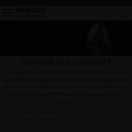
task_alt
2 - 4 dagar leverans
FAVORI
KUND
Meny
GRIMMOR OCH GRIMSKAFT
En bra grimma och ett ordentligt grimskaft är ett nödvändigt
hjälpmedel i den dagliga hanteringen av hästen och gärna något
man har flera av. Bengts Hästsport har ett stort sortiment av både
grimmor och grimskaft från flera olika tillverkare samt i olika
prisklasser.
HÄST
GRIMMOR & GRIMSKAFT