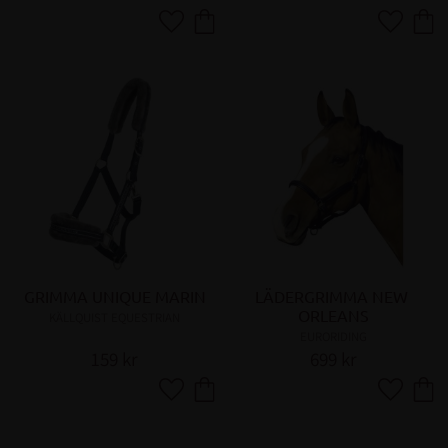
Lägg till i favoriter
Lägg till 
GRIMMA UNIQUE MARIN
LÄDERGRIMMA NEW 
ORLEANS
KÄLLQUIST EQUESTRIAN
EURORIDING
159
kr
699
kr
Lägg till i favoriter
Lägg till 