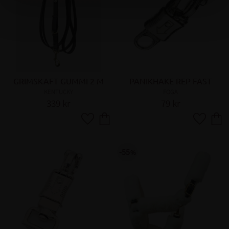
GRIMSKAFT GUMMI 2 M
PANIKHAKE REP FAST
KENTUCKY
FOGA
339
kr
79
kr
Lägg till i favoriter
Lägg till 
55
%