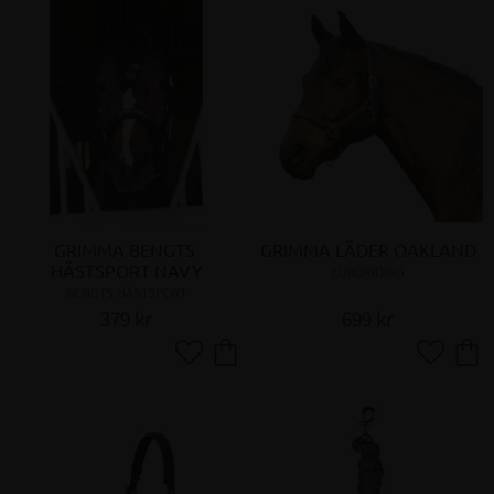
GRIMMA BENGTS 
GRIMMA LÄDER OAKLAND
HÄSTSPORT NAVY
EURORIDING
BENGTS HÄSTSPORT
379
kr
699
kr
Lägg till i favoriter
Lägg till 