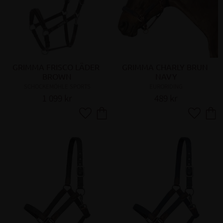
GRIMMA FRISCO LÄDER 
GRIMMA CHARLY BRUN 
BROWN
NAVY
SCHOCKEMÖHLE SPORTS
EURORIDING
1 099
kr
489
kr
Lägg till i favoriter
Lägg till 