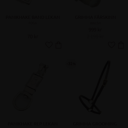
PANIKHAKE BAND LEKAN
GRIMMA FÅRSKINN
FOGA
WALSH
999
kr
70
kr
2 199
kr
Lägg till i favoriter
Lägg till 
31
%
PANIKHAKE REP LEKAN
GRIMMA GROOMING 