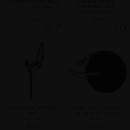
GRIMMA UNIQUE CREISE
GRIMMA UNIQUE 
MEDELHAVSBLÅ
KÄLLQUIST EQUESTRIAN
KÄLLQUIST EQUESTRIAN
159
kr
159
kr
Lägg till i favoriter
Lägg till 
GRIMMA FÖL OFODRAD 
GRIMSKAFT RANGER 
BLÅ
WESTERN 4M SVART
HANSBO SPORT
KERBL
129
kr
119
kr