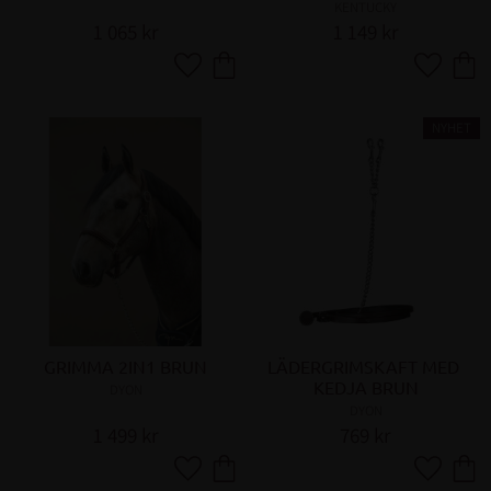
KENTUCKY
1 065
kr
1 149
kr
Lägg till i favoriter
Lägg till 
NYHET
GRIMMA 2IN1 BRUN
LÄDERGRIMSKAFT MED 
KEDJA BRUN
DYON
DYON
1 499
kr
769
kr
Lägg till i favoriter
Lägg till 