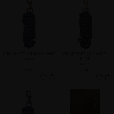
GRIMSKAFT 2M NAVY ROSE
GRIMSKAFT 2M SVART 
ROSE
EURORIDING
EURORIDING
75
kr
75
kr
Lägg till i favoriter
Lägg till 