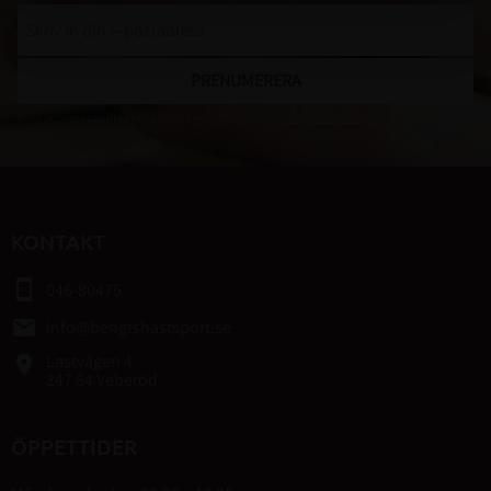
PRENUMERERA
Dina personuppgifter behandlas i enlighet med vår
integritetspolicy
.
KONTAKT
smartphone
046-80475
email
info@bengtshastsport.se
Lastvägen 4
place
247 64 Veberöd
ÖPPETTIDER