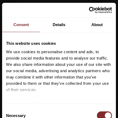
Artikelnr
332951
Kedjegrimskaft med handrem och karbinhake i slitstarkt
polypropengarn
Consent
Details
About
Längd ca 2 m, varav 70 cm är nickelkedja
Material: 8% Polyamid, 92% Pvc
This website uses cookies
We use cookies to personalise content and ads, to
provide social media features and to analyse our traffic.
We also share information about your use of our site with
VI REKOMENDERAR
our social media, advertising and analytics partners who
may combine it with other information that you’ve
Vill du ha 10%* rabatt på din
provided to them or that they’ve collected from your use
första beställning?
of their services.
Anmäl dig till vårt nyhetsbrev där du hålls uppdaterad
We work with
7 third parties
who may receive and
om nyheter, kampanjer och mycket mer så får du en
process your information.
C
rabattkod som ger dig 10% rabatt på ditt första köp.
Necessary
o