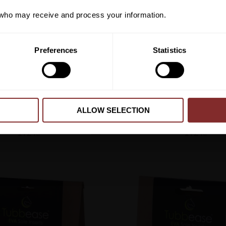
ho may receive and process your information.
PRENUMER
Preferences
Statistics
Dina personuppgifter behandlas i enlighet m
ALLOW SELECTION
A TUBBEASE S PINK
SULA TUBBEASE S/M
KERBL
KERBL
172
kr
172
kr
Lägg till i favoriter