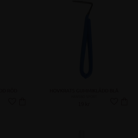
DD RÖD
HOVKRATS GUMMIKLÄDD BLÅ
HANSBO SPORT
19
kr
Lägg till i favoriter
Lägg till i fa