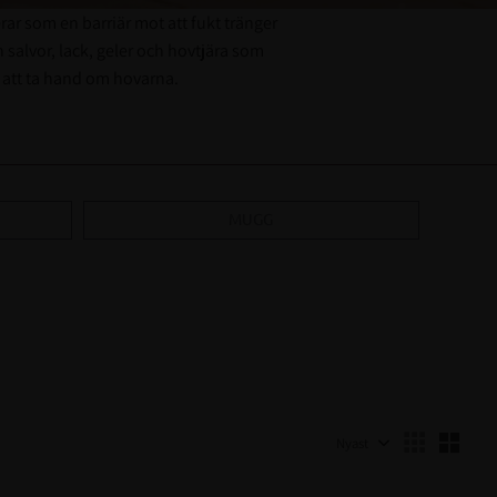
rar som en barriär mot att fukt tränger
salvor, lack, geler och hovtjära som
r att ta hand om hovarna.
MUGG
Välj sortering
Välj 