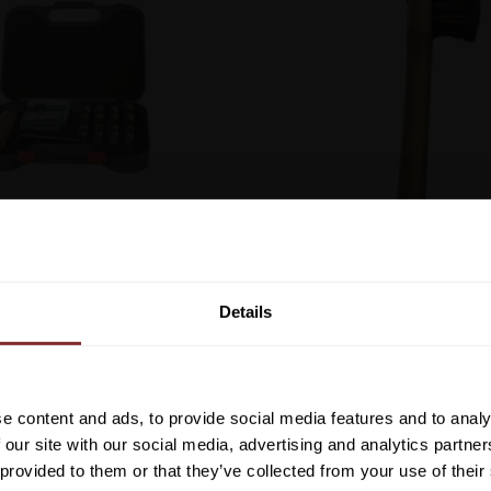
ODDLÅDA 30-DELAR
HOVKRATS MED BO
Vill du ha 10%* raba
HKM
EURORIDING
beställning?
649
kr
99
kr
Details
Lägg till i favoriter
Anmäl dig till vårt nyhetsbrev d
om nyheter, kampanjer och myck
rabattkod som ger dig 10% rabatt
e content and ads, to provide social media features and to analy
*Gäller ej: foder, strö, hinderma
 our site with our social media, advertising and analytics partn
redan nedsatta varor
 provided to them or that they’ve collected from your use of their