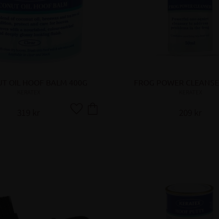
T OIL HOOF BALM 400G
FROG POWER CLEANSE
KERATEX
KERATEX
319
kr
209
kr
Lägg till i favoriter