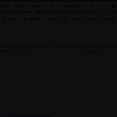
att ge dina hästars hovar en optimal hälsa. Oljor och fetter som funge
pp. Återfuktande krämer mot torra och spruckna hovar. Vi har även 
ta. Broddar och broddskydd och massa annat du kan tänkas behöva fö
VFETT & HOVOLJA
HOVKRATSAR