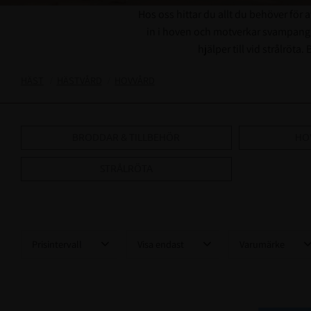
Hos oss hittar du allt du behöver för 
in i hoven och motverkar svampangre
hjälper till vid strålrö
HÄST
HÄSTVÅRD
HOVVÅRD
BRODDAR & TILLBEHÖR
HO
STRÅLRÖTA
Prisintervall
Visa endast
Varumärke
8
649
Finns i lager
85
Hansbo Sport
1
Horse Guard
2