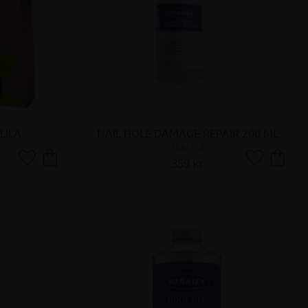
LILA
NAIL HOLE DAMAGE REPAIR 200 ML
KERATEX
359
kr
Lägg till i favoriter
Lägg till i fa