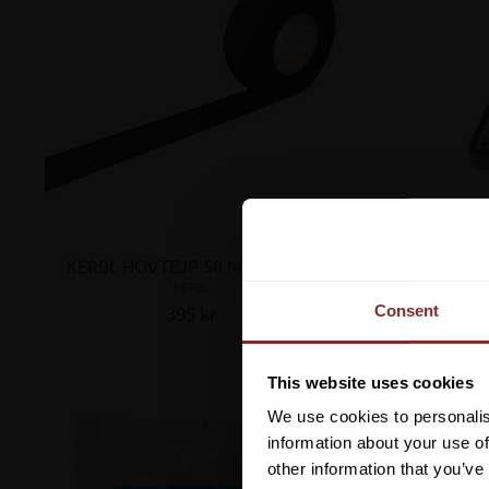
KERBL HOVTEJP 50 MM X 50 M
BR
KERBL
395
kr
Consent
Lägg till i favoriter
This website uses cookies
We use cookies to personalis
information about your use of
other information that you’ve