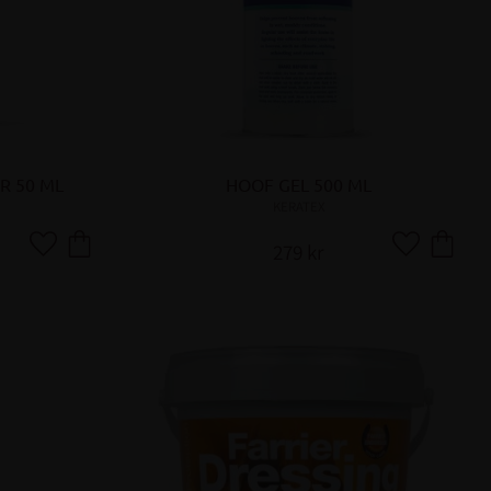
R 50 ML
HOOF GEL 500 ML
KERATEX
279
kr
Lägg till i favoriter
Lägg till i fa