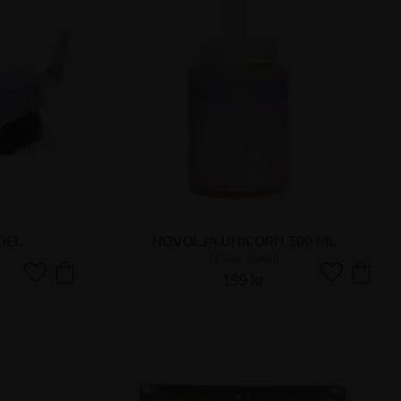
DEL
HOVOLJA UNICORN 500 ML
HORSE GUARD
199
kr
Lägg till i favoriter
Lägg till i fa