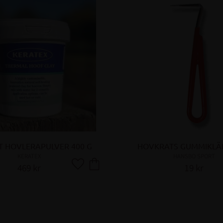
T HOVLERAPULVER 400 G
HOVKRATS GUMMIKLÄ
KERATEX
HANSBO SPORT
469
kr
19
kr
Lägg till i favoriter