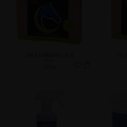
SULA TUBBEASE L BLÅ
SUL
KERBL
172
kr
Lägg till i favoriter