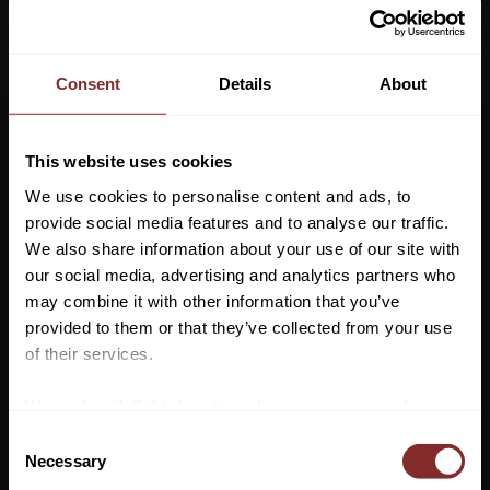
Consent
Details
About
GUMMISKO TUBBEASE XXL
GUMMISKO TUBBEASE M
KERBL
KERBL
This website uses cookies
345
kr
345
kr
We use cookies to personalise content and ads, to
Lägg till i favoriter
Lägg till 
provide social media features and to analyse our traffic.
We also share information about your use of our site with
our social media, advertising and analytics partners who
may combine it with other information that you’ve
Vill du ha 10%* rabatt på din
provided to them or that they’ve collected from your use
första beställning?
of their services.
Anmäl dig till vårt nyhetsbrev där du hålls uppdaterad
We work with
7 third parties
who may receive and
om nyheter, kampanjer och mycket mer så får du en
process your information.
C
rabattkod som ger dig 10% rabatt på ditt första köp.
Necessary
o