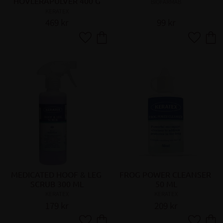
HOVLERAPULVER 400 G
BIOFARMAB
KERATEX
469
kr
99
kr
Lägg till i favoriter
Lägg till 
MEDICATED HOOF & LEG 
FROG POWER CLEANSER 
SCRUB 300 ML
50 ML
KERATEX
KERATEX
179
kr
209
kr