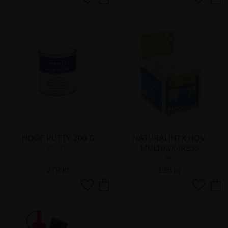
Lägg till i favoriter
Lägg till 
HOOF PUTTY 200 G
NATURALINTX HOV 
MULTIKOMRESS
KERATEX
NAF
279
kr
136
kr
Lägg till i favoriter
Lägg till 