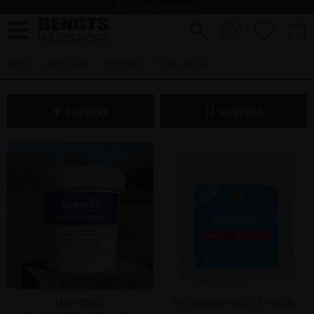
task_alt
2 - 4 dagar leverans
FAVORI
KUND
Meny
HÄST
HÄSTVÅRD
HOVVÅRD
STRÅLRÖTA
FILTRERA
SORTERA
TERMISKT 
HOVKOMPRESS 3-PACK