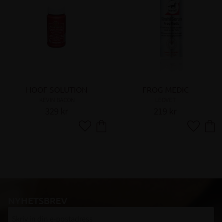
HOOF SOLUTION
FROG MEDIC
KEVIN BACON
LEOVET
329
kr
219
kr
Lägg till i favoriter
Lägg till 
NYHETSBREV