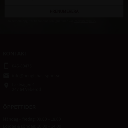
PRENUMERERA
Dina personuppgifter behandlas i enlighet med vår
integritetspolicy
.
KONTAKT
smartphone
046-80475
email
info@bengtshastsport.se
Lastvägen 4
place
247 64 Veberöd
ÖPPETTIDER
Måndag – fredag: 09.00 – 18.00
Lördag & söndag: 10.00 – 14.00