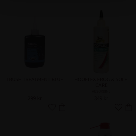
TRUSH TREATMENT BLUE
HOOFLEX FROG & SOLE 
CARE
ABSORBINE
299
kr
349
kr
Lägg till i favoriter
Lägg till 