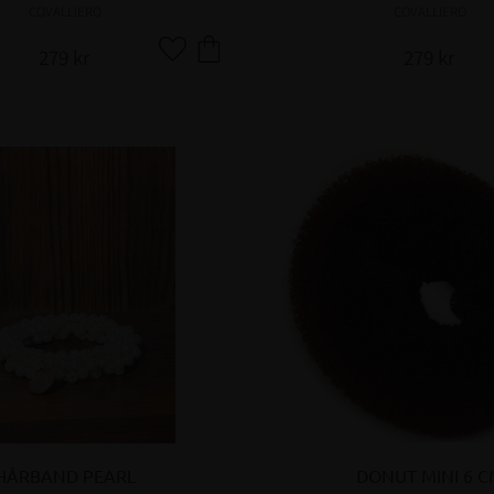
COVALLIERO
COVALLIERO
279
kr
279
kr
Lägg till i favoriter
HÅRBAND PEARL
DONUT MINI 6 C