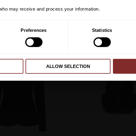
ho may receive and process your information.
AJ YOUNG 12 BLACK
KAVAJ YOUNG 14 
CAVALLERIA TOSCANA
CAVALLERIA TOSCAN
3 485
kr
3 485
kr
PRENUMER
Lägg till i favoriter
Preferences
Statistics
Dina personuppgifter behandlas i enlighet m
ALLOW SELECTION