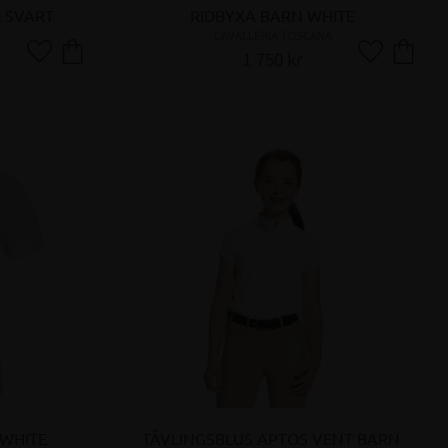
 SVART
RIDBYXA BARN WHITE
CAVALLERIA TOSCANA
1 750
kr
Lägg till i favoriter
Lägg till i fa
 WHITE
TÄVLINGSBLUS APTOS VENT BARN 