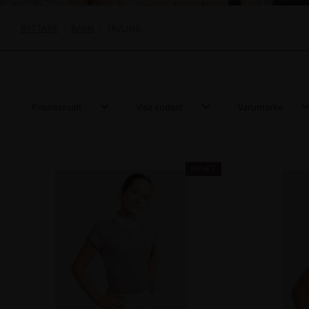
RYTTARE
BARN
TÄVLING
Prisintervall
Visa endast
Varumärke
49
3 485
Finns i lager
38
Cavalleria Toscana
Equipage
4
NYHET
Montar
6
QHP
1