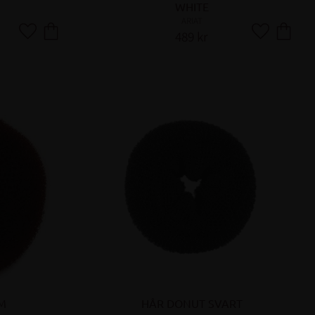
WHITE
ARIAT
489
kr
Lägg till i favoriter
Lägg till i fa
M
HÅR DONUT SVART