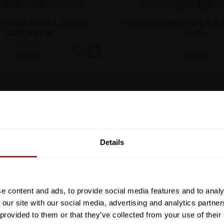
SSHIRT MOLILA JUNIOR 
TÄVLINGSSHIRT MOLILA JU
CANDY PINK
MONTAR
MONTAR
489
kr
489
kr
Lägg till i favoriter
Vill du ha 10%* raba
beställning?
Details
Anmäl dig till vårt nyhetsbrev d
om nyheter, kampanjer och myck
rabattkod som ger dig 10% rabatt
e content and ads, to provide social media features and to analy
*Gäller ej: foder, strö, hinderma
 our site with our social media, advertising and analytics partn
redan nedsatta varor
 provided to them or that they’ve collected from your use of their