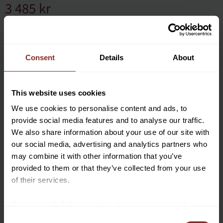
3 485
kr
BEVAKA
Lägg till i favoriter
Consent
Details
About
Lagerstatus
Slutsåld
Artikelnr
3339558
This website uses cookies
We use cookies to personalise content and ads, to
Denna tävlingskavaj för barn är tillverkad av ett superstretchigt
provide social media features and to analyse our traffic.
tekniskt material som ger en perfekt passform samt bekvämt
We also share information about your use of our site with
följer dina rörelser. Klassisk stilren krage. Stängs med snygga
our social media, advertising and analytics partners who
knappar framtill. Fickor på båda sidorna. God andningsförmåga
may combine it with other information that you’ve
samt snabbtorkande. Kavajen är lätt att sköta om. Enkel att
Vill du ha 10%* rabatt på din
provided to them or that they’ve collected from your use
tvätta, torkar snabbt samt skrynklar ej. Med denna är du både
första beställning?
of their services.
proffsig, snygg och bekväm! Som alltid, CT-logga på höger arm.
Anmäl dig till vårt nyhetsbrev där du hålls uppdaterad
We work with
7 third parties
who may receive and
Tekniskt material
om nyheter, kampanjer och mycket mer så får du en
process your information.
Stretchig
C