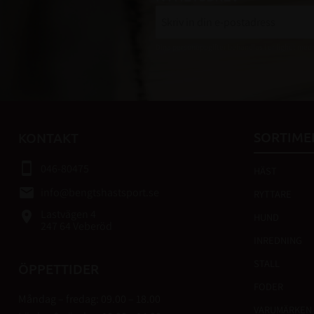
Dina personuppgifter behandlas i enlighet med
SORTIME
KONTAKT
smartphone
046-80475
HÄST
email
info@bengtshastsport.se
RYTTARE
Lastvägen 4
place
HUND
247 64 Veberöd
INREDNING
STALL
ÖPPETTIDER
FODER
Måndag – fredag: 09.00 – 18.00
VARUMÄRKEN