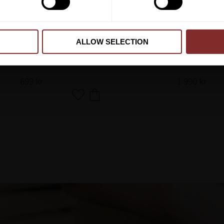
ALLOW SELECTION
A PELHAMBETT WIRE
BETT INNO SENSE MEDIU
TRUST
699
kr
1 990
kr
Lägg till i favoriter