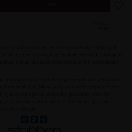
Lägg till 
KÖP
161691
hos en Stubben STEELtec Pelham är dess korta skänklar, det
på hästen med korta tygeltag. En direkt effekt är till stor hjälp i
 svängar mellan hinder. De platta krokarna förhindrar hästens
 i hästens mun. Endast när hästen bjuder motstånd mot handen
 ett format rakt bett. När hästen ger efter och accepterar bettets
och mjukt mot tunga och underkäke igen. Platta krokar för
gger bättre och minskar risken för att hästens läppar ska
en eller två tyglar.