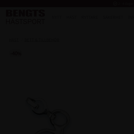
task_alt
2 - 4 dagar
NYTT
HÄST
RYTTARE
SÄKERHET
IN
HÄST
BETT & TILLBEHÖR
40
%