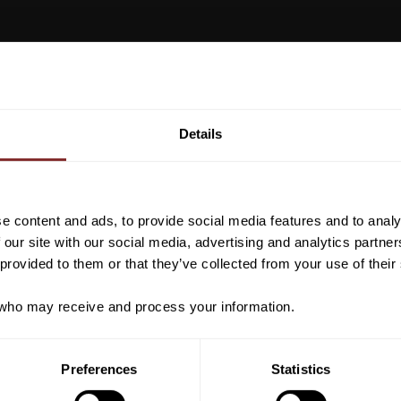
Vill du ha 10%* raba
beställning?
Details
Anmäl dig till vårt nyhetsbrev d
VI REKOMENDERAR
om nyheter, kampanjer och myck
rabattkod som ger dig 10% rabatt
e content and ads, to provide social media features and to analy
*Gäller ej: foder, strö, hinderma
 our site with our social media, advertising and analytics partn
redan nedsatta varor
 provided to them or that they’ve collected from your use of their
ho may receive and process your information.
PRENUMER
Preferences
Statistics
Dina personuppgifter behandlas i enlighet m