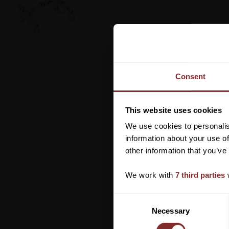
Consent
This website uses cookies
We use cookies to personalis
information about your use of
other information that you’ve
We work with
7 third parties
w
C
Necessary
o
n