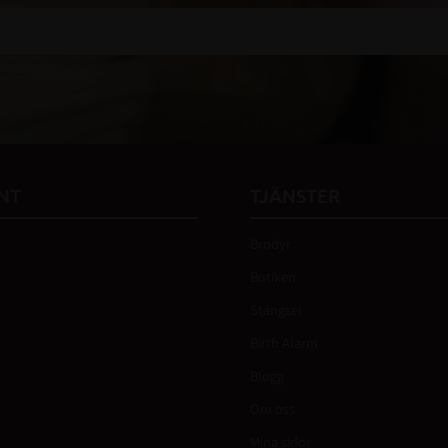
 vår
integritetspolicy
.
NT
TJÄNSTER
Brodyr
Butiken
Stängsel
Birth Alarm
Blogg
Om oss
Mina sidor