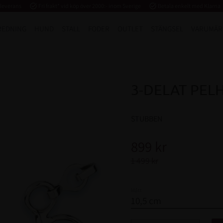
 leverans
task_alt
Fri frakt* vid köp över 2000:- inom Sverige
task_alt
Betala enkelt med Klarna
REDNING
HUND
STALL
FODER
OUTLET
STÄNGSEL
VARUMÄR
3-DELAT PEL
STUBBEN
Nedsatt pris:
899
kr
Ordinarie pris:
1 499
kr
Mått