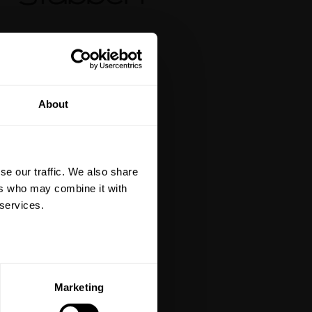
tt på din första
About
är du hålls uppdaterad
et mer så får du en
 på ditt första köp.
se our traffic. We also share
terial, klippmaskiner och
ers who may combine it with
 services.
ERA
Marketing
ed vår
integritetspolicy
.