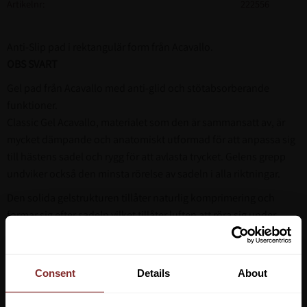
Artikelnr
222556
Anti-Slip pad i rektangulär form från Acavallo.
OBS SVART
Gel pad från Acavallo med anti-glid och stötabsorberande
funktioner.
Classic Gel Acavallo, materialet som den är sammansatt av, är
mycket dämpande och anatomiskt utformad för att anpassa sig
till hästens sadel och rygg för att avlasta trycket. Gelens grepp
undviker också den minsta rörelse av sadeln i alla riktningar.
Den solida gelstrukturen tillåter naturlig komprimering och
formar sig efter sadeln vilket tillåter luften att röra sig under.
Lägg padden närmast hästen för att förhindra att schabraket
glider eller emellan schabraket och sadeln för att använda den
som en tunn stötdämpande pad.
Consent
Details
About
Acavallo® Classic Gel är hypoallergen, och giftfri.
Som alla Acavallos paddar är den klistrig, om denna funktion