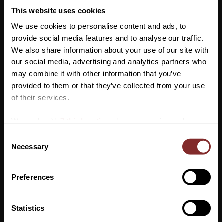
skulle försvinna eller försvagas är det bara att tvätta padden. När
This website uses cookies
den torkat är den åter klistrig.
We use cookies to personalise content and ads, to
Kan tvättas i maskin (30 °C) eller för hand i en hink med vatten
provide social media features and to analyse our traffic.
med lite tvättmedel. Lufttorkas.
We also share information about your use of our site with
our social media, advertising and analytics partners who
may combine it with other information that you’ve
Vill du ha 10%* rabatt på din
provided to them or that they’ve collected from your use
första beställning?
of their services.
Anmäl dig till vårt nyhetsbrev där du hålls uppdaterad
We work with
7 third parties
who may receive and
om nyheter, kampanjer och mycket mer så får du en
process your information.
C
rabattkod som ger dig 10% rabatt på ditt första köp.
Necessary
o
*Gäller ej: foder, strö, hindermaterial, klippmaskiner
n
och redan nedsatta varor
s
Preferences
e
n
t
Statistics
VI REKOMENDERAR
S