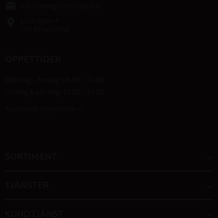
email
info@bengtshastsport.se
Lastvägen 4
place
247 64 Veberöd
ÖPPETTIDER
Måndag – fredag: 09.00 – 18.00
Lördag & söndag: 10.00 – 14.00
Avvikande öppettider -->
SORTIMENT
TJÄNSTER
KUNDTJÄNST