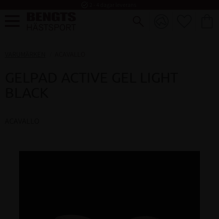
task_alt
2 - 4 dagar leverans
FAVORI
KUND
Meny
VARUMÄRKEN
ACAVALLO
GELPAD ACTIVE GEL LIGHT
BLACK
ACAVALLO