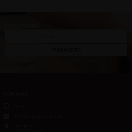
NYHETSBREV
PRENUMERERA
Dina personuppgifter behandlas i enlighet med vår
integritetspolicy
.
KONTAKT
smartphone
046-80475
email
info@bengtshastsport.se
Lastvägen 4
place
247 64 Veberöd