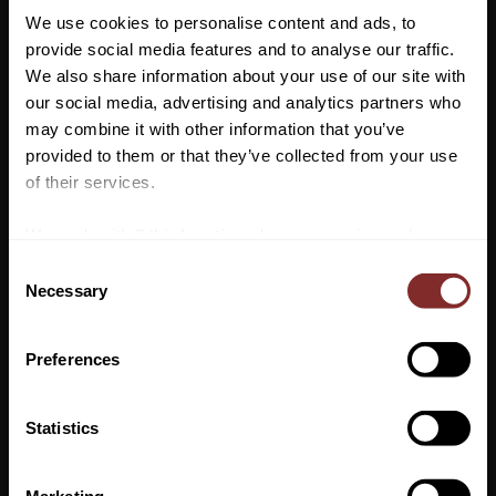
Kan tvättas i maskin (30 °C) eller för hand i en hink med vatten
We use cookies to personalise content and ads, to
med lite tvättmedel. Lufttorkas.
provide social media features and to analyse our traffic.
We also share information about your use of our site with
our social media, advertising and analytics partners who
may combine it with other information that you’ve
Vill du ha 10%* rabatt på din
provided to them or that they’ve collected from your use
första beställning?
of their services.
Anmäl dig till vårt nyhetsbrev där du hålls uppdaterad
We work with
7 third parties
who may receive and
om nyheter, kampanjer och mycket mer så får du en
process your information.
C
rabattkod som ger dig 10% rabatt på ditt första köp.
Necessary
o
*Gäller ej: foder, strö, hindermaterial, klippmaskiner
n
och redan nedsatta varor
s
Preferences
e
n
VI REKOMENDERAR
t
Statistics
S
PRENUMERERA
e