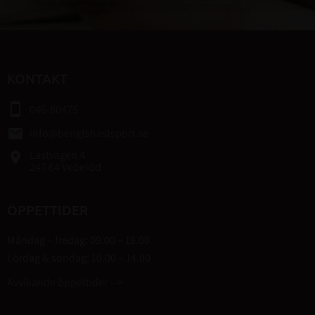
KONTAKT
smartphone
046-80475
email
info@bengtshastsport.se
Lastvägen 4
place
247 64 Veberöd
ÖPPETTIDER
Måndag – fredag: 09.00 – 18.00
Lördag & söndag: 10.00 – 14.00
Avvikande öppettider -->