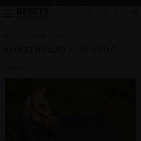
task_alt
2 - 4 dagar leverans
FAVORI
KUND
Meny
HÄST
HÄSTTÄCKEN
UTETÄCKEN
AMIGO BRAVO 12 PLUS 0 G
HORSEWARE