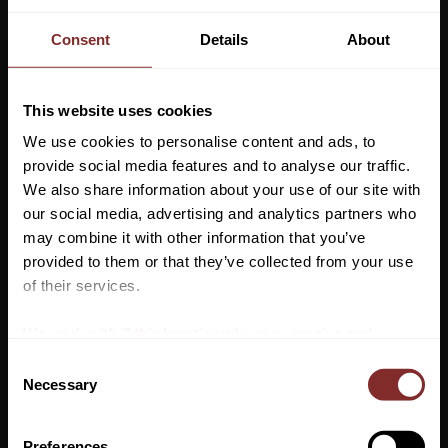
2 199
kr
Consent
Details
About
Storlek
This website uses cookies
We use cookies to personalise content and ads, to
Lägg ti
KÖP
-
+
provide social media features and to analyse our traffic.
We also share information about your use of our site with
our social media, advertising and analytics partners who
Lagerstatus
may combine it with other information that you’ve
Artikelnr
301822
Vill du ha 10%* rabatt på din
provided to them or that they’ve collected from your use
första beställning?
of their services.
Det finns många anledningar till varför Amigo Bravo regntäcket
är ett perfekt val! Det är vattentätt och andningsbart med en
Anmäl dig till vårt nyhetsbrev där du hålls uppdaterad
We work with
7 third parties
who may receive and
bekväm passform.
om nyheter, kampanjer och mycket mer så får du en
process your information.
C
För att verkligen hålla täcket på plats stängs det med hjälp av
rabattkod som ger dig 10% rabatt på ditt första köp.
Necessary
o
dubbla framspännen och även med kardborreknäppe på
*Gäller ej: foder, strö, hindermaterial, klippmaskiner
n
insidan. Kryssgjordar undertill och är uppskurna vid benen för
och redan nedsatta varor
s
Preferences