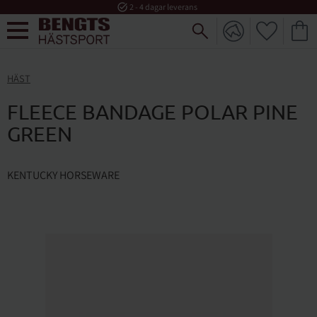
task_alt
2 - 4 dagar leverans
FAVORI
KUND
Meny
HÄST
FLEECE BANDAGE POLAR PINE
GREEN
KENTUCKY HORSEWARE