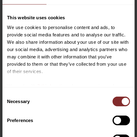
KONTAKTA OSS
This website uses cookies
We use cookies to personalise content and ads, to
provide social media features and to analyse our traffic.
Lagerstatus
Kontakta oss
Artikelnr
3330995
We also share information about your use of our site with
our social media, advertising and analytics partners who
may combine it with other information that you’ve
De 280 g/m2 Polar Fleece-bandagen har en stark
provided to them or that they’ve collected from your use
kardborreknäppning och är designade med en högkvalitativ
of their services.
fleece.
Dessa bandage stödjer senor under arbetet.
We work with
7 third parties
who may receive and
Polar Fleecebandage säljs i en uppsättning om 4 och kommer i
process your information.
C
ett fodral med dragkedja för enkel transport.
Necessary
o
De går att tvätta i maskin i 30°, ingen torktumlare.
n
- 280 g/m²
s
Preferences
- Stark kardborreknäppning
e
- Stöd senor
n