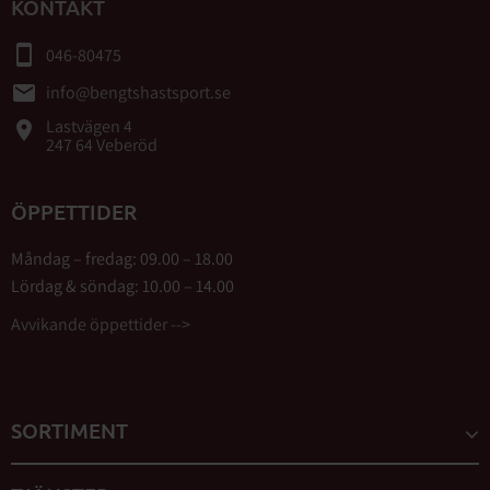
KONTAKT
smartphone
046-80475
email
info@bengtshastsport.se
Lastvägen 4
place
247 64 Veberöd
ÖPPETTIDER
Måndag – fredag: 09.00 – 18.00
Lördag & söndag: 10.00 – 14.00
Avvikande öppettider -->
SORTIMENT