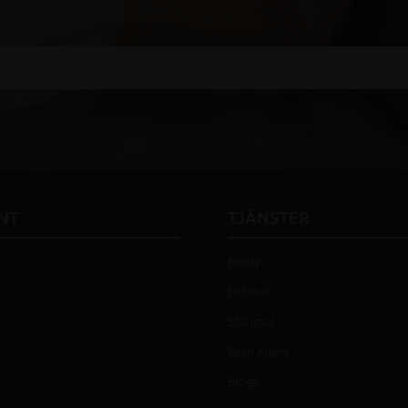
 vår
integritetspolicy
.
NT
TJÄNSTER
Brodyr
Butiken
Stängsel
Birth Alarm
Blogg