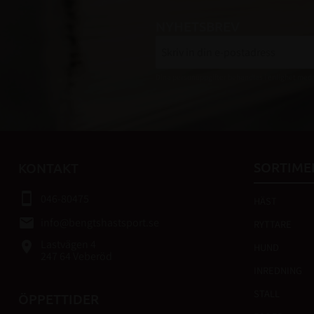
NYHETSBREV
Dina personuppgifter behandlas i enlighet med
SORTIME
KONTAKT
smartphone
046-80475
HÄST
email
info@bengtshastsport.se
RYTTARE
Lastvägen 4
place
HUND
247 64 Veberöd
INREDNING
STALL
ÖPPETTIDER