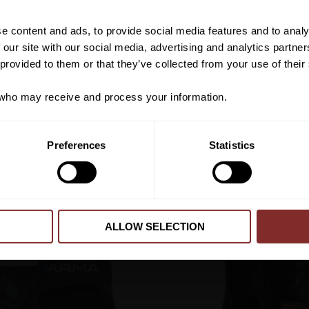
om nyheter, kampanjer och myck
rabattkod som ger dig 10% rabatt
e content and ads, to provide social media features and to analy
*Gäller ej: foder, strö, hinderma
 our site with our social media, advertising and analytics partn
redan nedsatta varor
 provided to them or that they’ve collected from your use of their
ho may receive and process your information.
PRENUMER
Preferences
Statistics
Dina personuppgifter behandlas i enlighet m
VI REKOMENDERAR
ALLOW SELECTION