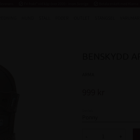
 leverans
task_alt
Fri frakt* vid köp över 2000:- inom Sverige
task_alt
Betala enkelt med Klarna
REDNING
HUND
STALL
FODER
OUTLET
STÄNGSEL
VARUMÄR
BENSKYDD A
ARMA
999
kr
Storlek
-
+