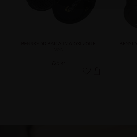
c
t
i
o
n
BENSKYDD BAK ARMA OXI-ZONE
BENSK
ARMA
725
kr
Lägg till i favoriter