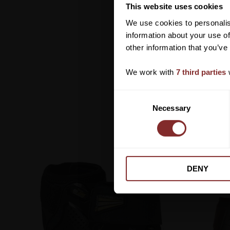
This website uses cookies
We use cookies to personalis
information about your use of
other information that you’ve
We work with
7 third parties
w
C
Necessary
o
n
s
e
n
DENY
t
S
e
l
e