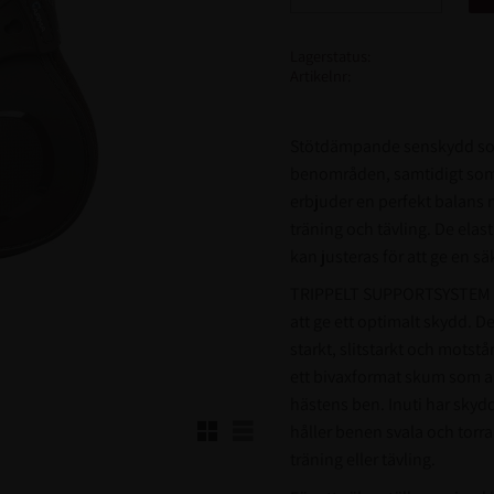
Lagerstatus
Artikelnr
Stötdämpande senskydd som 
benområden, samtidigt som 
erbjuder en perfekt balans 
träning och tävling. De el
kan justeras för att ge en 
TRIPPELT SUPPORTSYSTEM är 
att ge ett optimalt skydd. D
starkt, slitstarkt och motst
ett bivaxformat skum som ab
hästens ben. Inuti har skyd
Rutnätsvy
Listvy
håller benen svala och torra 
träning eller tävling.