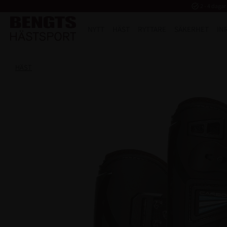
task_alt
2 - 4 dagar
NYTT
HÄST
RYTTARE
SÄKERHET
IN
HÄST