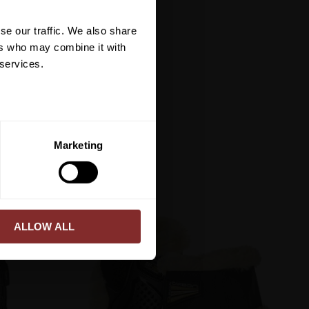
et mer så får du en
 på ditt första köp.
se our traffic. We also share
terial, klippmaskiner och
ers who may combine it with
 services.
ERA
Marketing
ed vår
integritetspolicy
.
ALLOW ALL