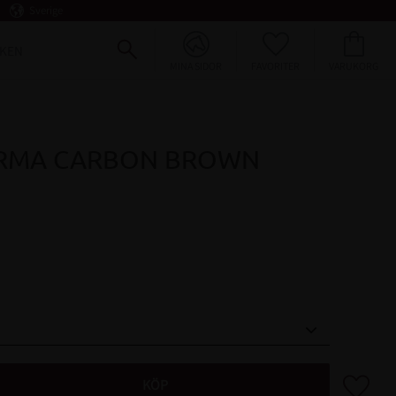
Sverige
FAVORITER
KUNDVAGN
KEN
MINA SIDOR
RMA CARBON BROWN
Lägg till 
KÖP