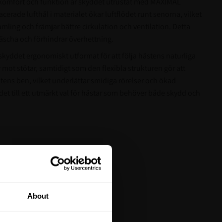
l komfort och funktion är skyddet utrustat med MAXIMAL
cerade lufthål i materialet ökar luftflödet runt senorna, vilket
ling och främjar bättre cirkulation och ventilation. Detta
fräscha och förhindrar överhettning.
skyddet ergonomiskt utformat för att följa hästens naturliga
 mot stötar, samtidigt som den flexibla strukturen gör att
stens ben, vilket underlättar smidiga rörelser och ökad
det till ett utmärkt val för hästar som behöver både skydd och
tt på din första
About
är du hålls uppdaterad