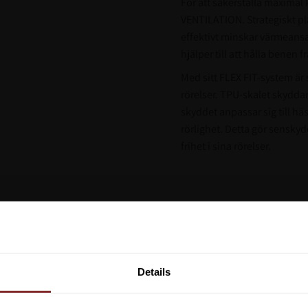
För att säkerställa maxima
VENTILATION. Strategiskt pla
effektivt minskar värmeansam
hjälper till att hålla benen 
Med sitt FLEX FIT-system är 
rörelser. TPU-skalet skyddar
skyddet anpassar sig till hä
rörlighet. Detta gör senskyd
frihet i sina rörelser.
Vill du ha 10%* raba
beställning?
Details
Anmäl dig till vårt nyhetsbrev d