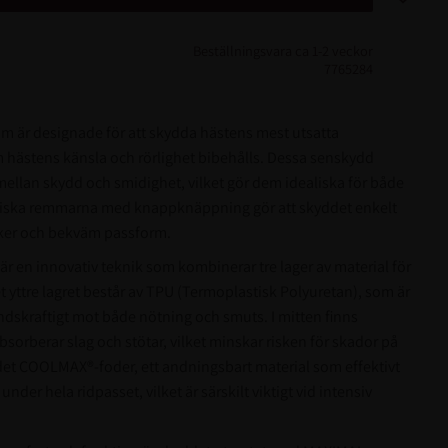
Beställningsvara ca 1-2 veckor
7765284
är designade för att skydda hästens mest utsatta
hästens känsla och rörlighet bibehålls. Dessa senskydd
mellan skydd och smidighet, vilket gör dem idealiska för både
astiska remmarna med knappknäppning gör att skyddet enkelt
säker och bekväm passform.
en innovativ teknik som kombinerar tre lager av material för
et yttre lagret består av TPU (Termoplastisk Polyuretan), som är
åndskraftigt mot både nötning och smuts. I mitten finns
sorberar slag och stötar, vilket minskar risken för skador på
det COOLMAX®-foder, ett andningsbart material som effektivt
under hela ridpasset, vilket är särskilt viktigt vid intensiv