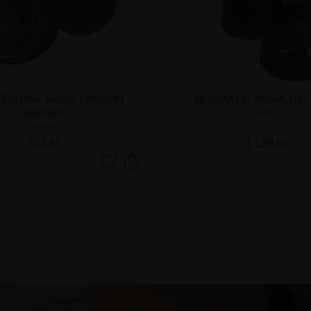
YDD BAK ARMA CARBON 
BENSKYDD ARMA OXI
BROWN
ARMA
ARMA
625
kr
1 159
kr
Lägg till i favoriter