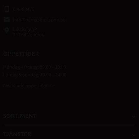
smartphone
046-80475
email
info@bengtshastsport.se
Lastvägen 4
place
247 64 Veberöd
ÖPPETTIDER
Måndag – fredag: 09.00 – 18.00
Lördag & söndag: 10.00 – 14.00
Avvikande öppettider -->
SORTIMENT
TJÄNSTER