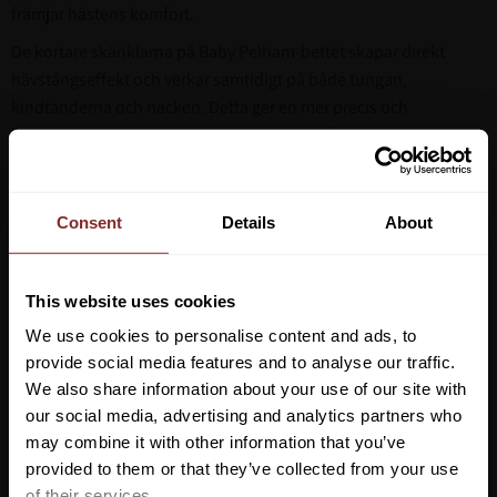
främjar hästens komfort.
De kortare skänklarna på Baby Pelham-bettet skapar direkt
hävstångseffekt och verkar samtidigt på både tungan,
kindtänderna och nacken. Detta ger en mer precis och
balanserad kommunikation med hästen, vilket gör bettet
idealiskt för ryttare som behöver ett bett med lite mer kontroll
utan att öka obehaget för hästen.
Consent
Details
About
Flexibel, livsmedelsgodkänd PU-mundel för en varmare
känsla
This website uses cookies
Dold metallkärna för ökad hållbarhet och säkerhet
We use cookies to personalise content and ads, to
Anatomiskt utformad munkdel med tungtryckslindring för
provide social media features and to analyse our traffic.
minskat tryck
We also share information about your use of our site with
Kortare skänklar skapar direkt hävstångseffekt
our social media, advertising and analytics partners who
may combine it with other information that you’ve
Verkar på tunga, kindtänder och nacke för mer kontroll
Vill du ha 10%* rabatt på din
provided to them or that they’ve collected from your use
första beställning?
Idealisk för ryttare som söker mer precision utan ökat
of their services.