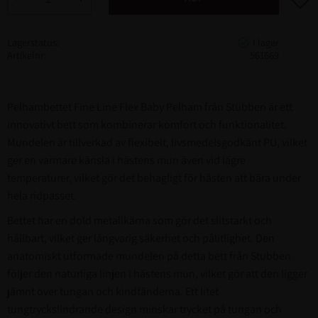
Lagerstatus
Artikelnr
561669
Pelhambettet Fine Line Flex Baby Pelham från Stübben är ett
innovativt bett som kombinerar komfort och funktionalitet.
Mundelen är tillverkad av flexibelt, livsmedelsgodkänt PU, vilket
ger en varmare känsla i hästens mun även vid lägre
temperaturer, vilket gör det behagligt för hästen att bära under
hela ridpasset.
Bettet har en dold metallkärna som gör det slitstarkt och
hållbart, vilket ger långvarig säkerhet och pålitlighet. Den
anatomiskt utformade mundelen på detta bett från Stubben
följer den naturliga linjen i hästens mun, vilket gör att den ligger
jämnt över tungan och kindtänderna. Ett litet
tungtryckslindrande design minskar trycket på tungan och