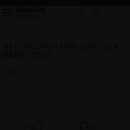
task_alt
2 - 4 dagar leverans
FAVORI
KUND
Meny
HÄST
BETT PELHAM FINE LINE FLEX
BABY 16 MM
STUBBEN