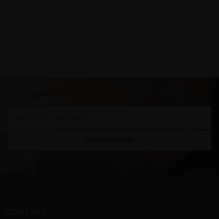
NYHETSBREV
PRENUMERERA
Dina personuppgifter behandlas i enlighet med vår
integritetspolicy
.
KONTAKT