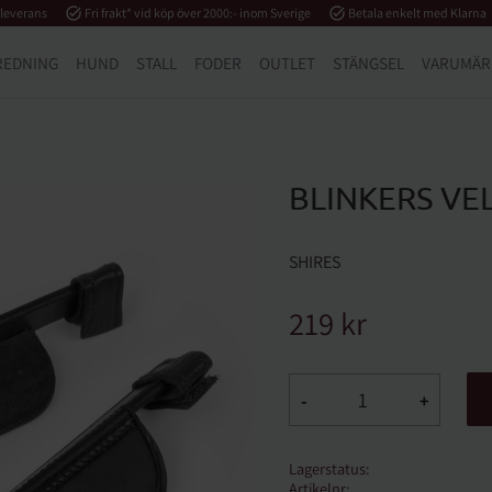
 leverans
task_alt
Fri frakt* vid köp över 2000:- inom Sverige
task_alt
Betala enkelt med Klarna
REDNING
HUND
STALL
FODER
OUTLET
STÄNGSEL
VARUMÄR
BLINKERS VE
SHIRES
219
kr
-
+
Lagerstatus
Artikelnr