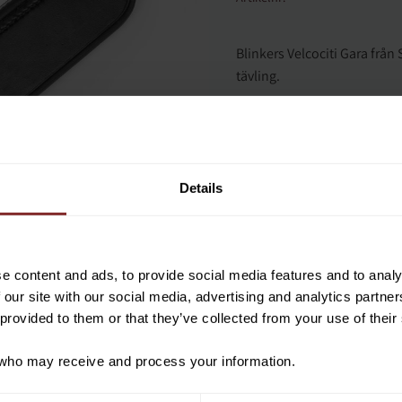
Blinkers Velcociti Gara från
tävling.
Blinkers begränsar hästens s
Perfekt för hästar som lätt 
runt sig.
Vill du ha 10%* raba
beställning?
Fästes enkelt med kardborre
Details
Godkänd för tävling.
Anmäl dig till vårt nyhetsbrev d
Säljes i par.
om nyheter, kampanjer och myck
rabattkod som ger dig 10% rabatt
e content and ads, to provide social media features and to analy
*Gäller ej: foder, strö, hinderma
 our site with our social media, advertising and analytics partn
redan nedsatta varor
 provided to them or that they’ve collected from your use of their
ho may receive and process your information.