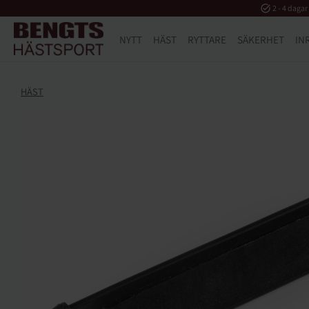
task_alt
2 - 4 dagar
NYTT
HÄST
RYTTARE
SÄKERHET
IN
HÄST