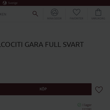
Sverige
FAVORITER
KUNDVAGN
KEN
MINA SIDOR
LCOCITI GARA FULL SVART
Lägg till 
KÖP
112281