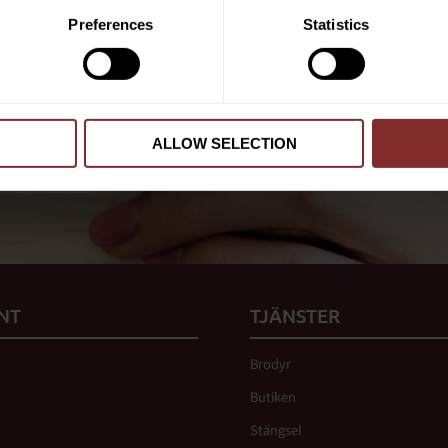
PRENUMER
Preferences
Statistics
Dina personuppgifter behandlas i enlighet m
ALLOW SELECTION
 vår
integritetspolicy
.
NT
TJÄNSTER
Brodyr
Butiken
Stängsel