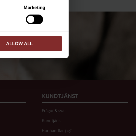
ERA
Marketing
ed vår
integritetspolicy
.
ALLOW ALL
PRENUMERERA
KUNDTJÄNST
Frågor & svar
Kundtjänst
Hur handlar jag?