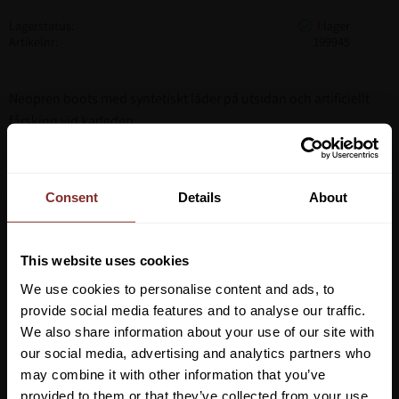
Lagerstatus
Artikelnr
199945
Neopren boots med syntetiskt läder på utsidan och artificiellt
fårskinn vid karleden.
Lättskötta och praktiska.
Starkt kardborreknäppe för enkel och säker hantering.
Säljs i par
Consent
Details
About
This website uses cookies
We use cookies to personalise content and ads, to
provide social media features and to analyse our traffic.
We also share information about your use of our site with
our social media, advertising and analytics partners who
may combine it with other information that you’ve
Vill du ha 10%* rabatt på din
provided to them or that they’ve collected from your use