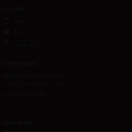
KONTAKT
smartphone
046-80475
email
info@bengtshastsport.se
Lastvägen 4
place
247 64 Veberöd
ÖPPETTIDER
Måndag – fredag: 09.00 – 18.00
Lördag & söndag: 10.00 – 14.00
Avvikande öppettider -->
SORTIMENT