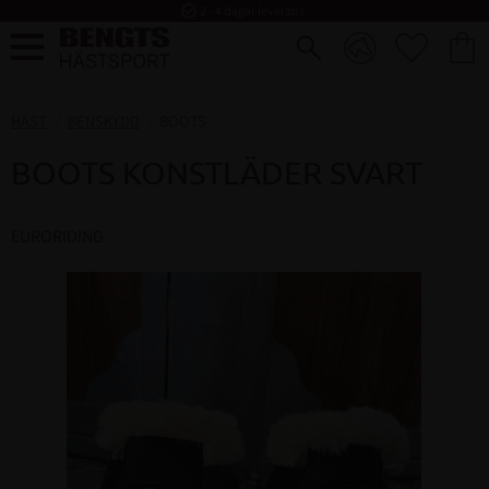
task_alt
2 - 4 dagar leverans
FAVORI
KUND
Meny
HÄST
BENSKYDD
BOOTS
BOOTS KONSTLÄDER SVART
EURORIDING