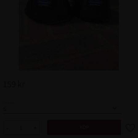
159
kr
Storlek
Lägg ti
KÖP
-
+