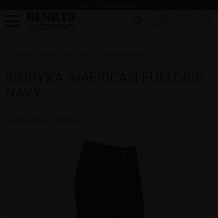
task_alt
2 - 4 dagar leverans
FAVORI
KUND
Meny
RYTTARE
DAM
RIDBYXOR
SOMMARRIDBYXOR
RIDBYXA AMERICAN FULLGRIP
NAVY
CAVALLERIA TOSCANA