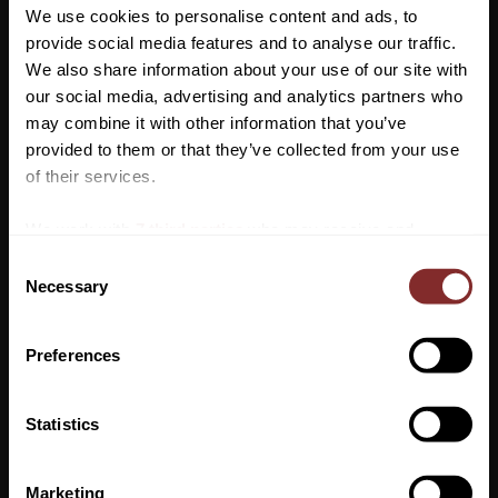
samt tryckt CT-logga på de elastiska bensluten. Byxan har två
We use cookies to personalise content and ads, to
framfickor och en dragkedja framtill. Dessutom är de tillverkade i
provide social media features and to analyse our traffic.
ett stretch-vänligt material som är snabbtorkande och andas. De
We also share information about your use of our site with
skyddar även mot UV-strålning, perfekt för sommardagar.
our social media, advertising and analytics partners who
may combine it with other information that you’ve
Italiensk 38 = Svensk 34
Vill du ha 10%* rabatt på din
provided to them or that they’ve collected from your use
första beställning?
of their services.
Anmäl dig till vårt nyhetsbrev där du hålls uppdaterad
We work with
7 third parties
who may receive and
om nyheter, kampanjer och mycket mer så får du en
process your information.
C
rabattkod som ger dig 10% rabatt på ditt första köp.
Necessary
o
*Gäller ej: foder, strö, hindermaterial, klippmaskiner
n
och redan nedsatta varor
s
Preferences
e
VI REKOMENDERAR
n
t
Statistics
S
PRENUMERERA
e
Marketing
Dina personuppgifter behandlas i enlighet med vår
integritetspolicy
.