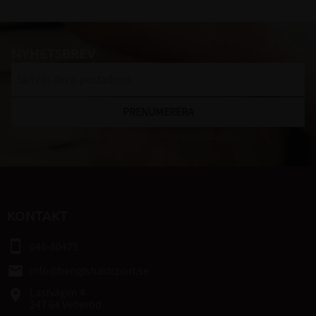
NYHETSBREV
PRENUMERERA
Dina personuppgifter behandlas i enlighet med vår
integritetspolicy
.
KONTAKT
smartphone
046-80475
email
info@bengtshastsport.se
Lastvägen 4
place
247 64 Veberöd