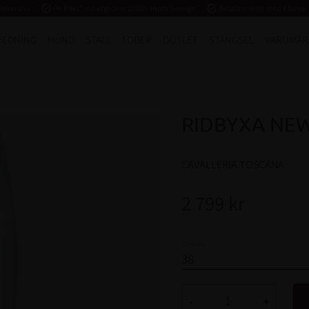
 leverans
task_alt
Fri frakt* vid köp över 2000:- inom Sverige
task_alt
Betala enkelt med Klarna
REDNING
HUND
STALL
FODER
OUTLET
STÄNGSEL
VARUMÄR
RIDBYXA NEW
CAVALLERIA TOSCANA
2 799
kr
Storlek
-
+