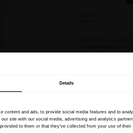
Lagerstatus
Artikelnr
Klassikern! En snygg ridbyx
andningsförmåga och rörels
Otroligt bekväm och lättskö
broderad Cavalleria Toscana
bensluten. Byxan har två fra
Vill du ha 10%* raba
Italiensk 38 = Svensk 34
beställning?
Details
Anmäl dig till vårt nyhetsbrev d
om nyheter, kampanjer och myck
rabattkod som ger dig 10% rabatt
e content and ads, to provide social media features and to analy
Rutnätsvy
Listvy
*Gäller ej: foder, strö, hinderma
 our site with our social media, advertising and analytics partn
redan nedsatta varor
 provided to them or that they’ve collected from your use of their