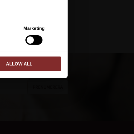
ERA
Marketing
ed vår
integritetspolicy
.
ALLOW ALL
PRENUMERERA