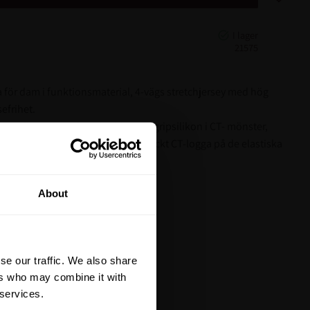
21575
a för dam i funktionsmaterial, 4-vägs stretchjersey med hög
efrihet.
tt. Ridbyxorna är knäskodda med gripsilikon i CT- mönster,
 logga utsidan ena benet samt tryckt CT-logga på de elastiska
mfickor och en dragkedja framtill.
tt på din första
About
är du hålls uppdaterad
et mer så får du en
 på ditt första köp.
se our traffic. We also share
terial, klippmaskiner och
ers who may combine it with
 services.