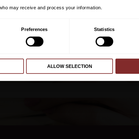
ho may receive and process your information.
PRENUMER
Preferences
Statistics
Dina personuppgifter behandlas i enlighet m
ALLOW SELECTION
 vår
integritetspolicy
.