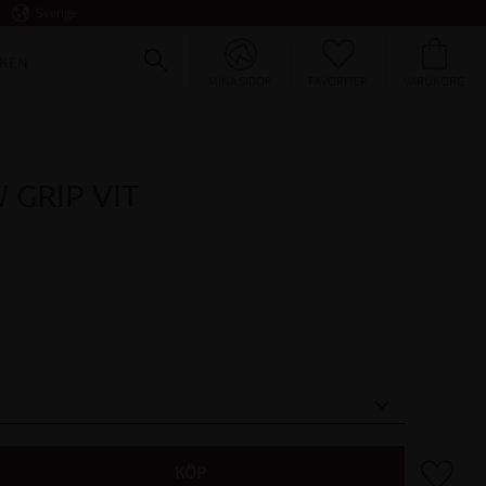
Sverige
FAVORITER
KUNDVAGN
KEN
MINA SIDOR
 GRIP VIT
Lägg till 
KÖP