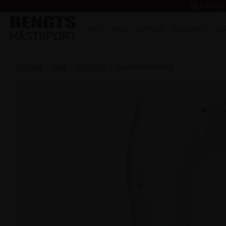
task_alt
2 - 4 dagar
NYTT
HÄST
RYTTARE
SÄKERHET
IN
RYTTARE
DAM
RIDBYXOR
SOMMARRIDBYXOR