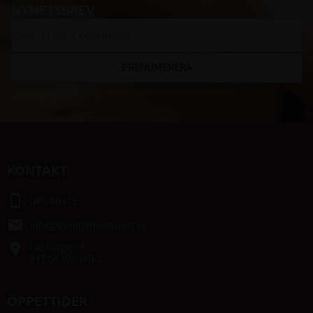
NYHETSBREV
PRENUMERERA
Dina personuppgifter behandlas i enlighet med vår
integritetspolicy
.
KONTAKT
smartphone
046-80475
email
info@bengtshastsport.se
Lastvägen 4
place
247 64 Veberöd
ÖPPETTIDER