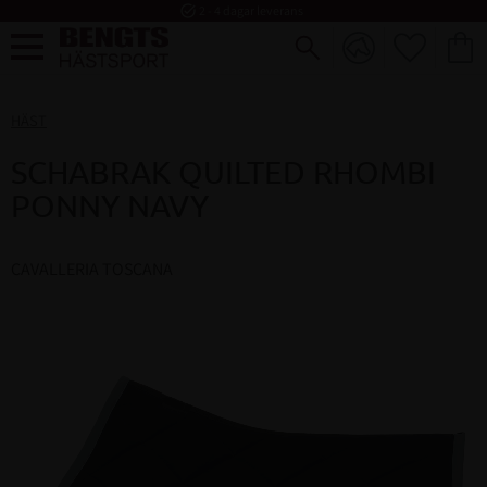
task_alt
2 - 4 dagar leverans
FAVORI
KUND
Meny
HÄST
SCHABRAK QUILTED RHOMBI
PONNY NAVY
CAVALLERIA TOSCANA