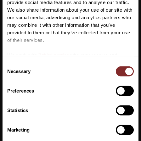
provide social media features and to analyse our traffic.
på det romb-quiltade hoppschabraket är den broderade loggan
We also share information about your use of our site with
i kontrasterande färg.
our social media, advertising and analytics partners who
may combine it with other information that you’ve
Maskintvätt 30°, ej torktumlare.
Vill du ha 10%* rabatt på din
provided to them or that they’ve collected from your use
första beställning?
of their services.
Anmäl dig till vårt nyhetsbrev där du hålls uppdaterad
We work with
7 third parties
who may receive and
om nyheter, kampanjer och mycket mer så får du en
process your information.
C
rabattkod som ger dig 10% rabatt på ditt första köp.
Necessary
o
*Gäller ej: foder, strö, hindermaterial, klippmaskiner
n
och redan nedsatta varor
s
Preferences
VI REKOMENDERAR
e
n
t
Statistics
S
PRENUMERERA
e
Marketing
Dina personuppgifter behandlas i enlighet med vår
integritetspolicy
.
l
e