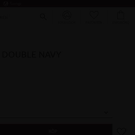
Sverige
FAVORITER
KUNDVAGN
KEN
MINA SIDOR
E DOUBLE NAVY
Lägg till 
KÖP