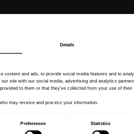
Vill du ha 10%* raba
beställning?
Details
Anmäl dig till vårt nyhetsbrev d
VI REKOMENDERAR
om nyheter, kampanjer och myck
rabattkod som ger dig 10% rabatt
e content and ads, to provide social media features and to analy
38
%
*Gäller ej: foder, strö, hinderma
 our site with our social media, advertising and analytics partn
redan nedsatta varor
 provided to them or that they’ve collected from your use of their
ho may receive and process your information.
PRENUMER
Preferences
Statistics
Dina personuppgifter behandlas i enlighet m