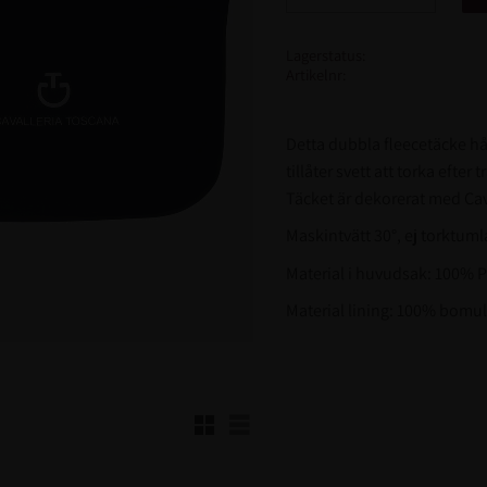
Lagerstatus
Artikelnr
Detta dubbla fleecetäcke hål
tillåter svett att torka efter t
Täcket är dekorerat med Ca
Maskintvätt 30°, ej torktuml
Material i huvudsak: 100% P
Material lining: 100% bomul
Rutnätsvy
Listvy