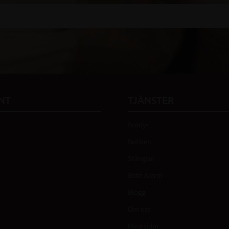
 vår
integritetspolicy
.
NT
TJÄNSTER
Brodyr
Butiken
Stängsel
Birth Alarm
Blogg
Om oss
Mina sidor