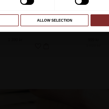
ALLOW SELECTION
HABRAK DIAMOND NAVY
TRÖJA MERINO BLEND
CAVALLERIA TOSCANA
CAVALLERIA TOSCANA
1 390
kr
999
kr
1 620
kr
Lägg till i favoriter