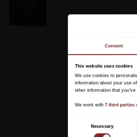
Consent
This website uses cookies
We use cookies to personalis
information about your use of
other information that you’ve
We work with
7 third parties
w
C
Necessary
o
n