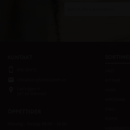
Dina personuppgifter behandlas i enlighet med
SORTIME
KONTAKT
smartphone
046-80475
HÄST
email
info@bengtshastsport.se
RYTTARE
Lastvägen 4
place
HUND
247 64 Veberöd
INREDNING
STALL
ÖPPETTIDER
FODER
Måndag – fredag: 09.00 – 18.00
VARUMÄRKEN