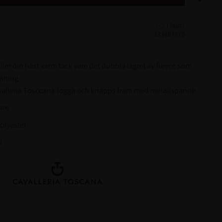
333487370
ler din häst varm tack vare det dubbla lagret av fleece som
räning.
valleria Tosccana-logga och knäpps fram med metallspänne.
are
olyester
l