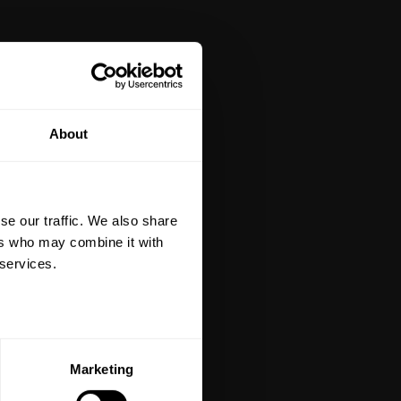
tt på din första
About
är du hålls uppdaterad
et mer så får du en
 på ditt första köp.
se our traffic. We also share
terial, klippmaskiner och
ers who may combine it with
 services.
ERA
Marketing
ed vår
integritetspolicy
.