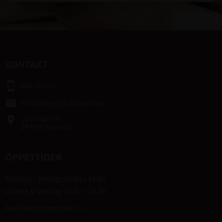
Dina personuppgifter behandlas i enlighet med vår
integritetspolicy
.
KONTAKT
smartphone
046-80475
email
info@bengtshastsport.se
Lastvägen 4
place
247 64 Veberöd
ÖPPETTIDER
Måndag – fredag: 09.00 – 18.00
Lördag & söndag: 10.00 – 14.00
Avvikande öppettider -->