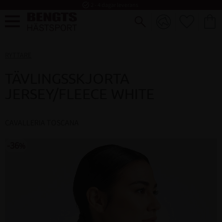
task_alt
2 - 4 dagar leverans
FAVORI
KUND
Meny
RYTTARE
TÄVLINGSSKJORTA
JERSEY/FLEECE WHITE
CAVALLERIA TOSCANA
36
%