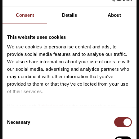
Nedsatt pris:
1 199
kr
Consent
Details
About
Ordinarie pris:
1 869
kr
This website uses cookies
Storlek
We use cookies to personalise content and ads, to
provide social media features and to analyse our traffic.
We also share information about your use of our site with
Lägg ti
KÖP
-
+
our social media, advertising and analytics partners who
may combine it with other information that you’ve
Vill du ha 10%* rabatt på din
provided to them or that they’ve collected from your use
Lagerstatus
första beställning?
of their services.
Artikelnr
2410563
Anmäl dig till vårt nyhetsbrev där du hålls uppdaterad
We work with
7 third parties
who may receive and
Fantastiskt härlig tävlingsskjorta från Cavalleria Toscana. Det är
om nyheter, kampanjer och mycket mer så får du en
process your information.
C
en långärmad tävlingsblus i ett funktionsmaterial med mjuk
rabattkod som ger dig 10% rabatt på ditt första köp.
Necessary
o
borstad insida i bomull för extra värme under hösten och
*Gäller ej: foder, strö, hindermaterial, klippmaskiner
n
vintern.
och redan nedsatta varor
s