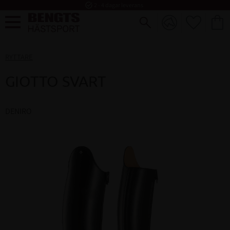
task_alt
2 - 4 dagar leverans
FAVORI
KUND
Meny
RYTTARE
GIOTTO SVART
DENIRO