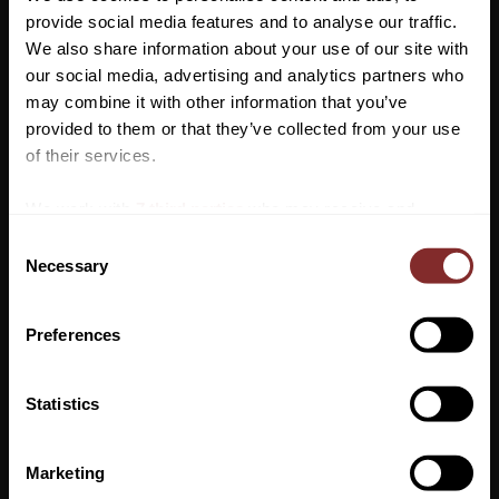
special/måttbeställning special kontakta butiken på 046- 804
provide social media features and to analyse our traffic.
75.
We also share information about your use of our site with
our social media, advertising and analytics partners who
Ångerrätt gäller ej vid köp av special/måttbeställd stövel.
may combine it with other information that you’ve
Vill du ha 10%* rabatt på din
provided to them or that they’ve collected from your use
första beställning?
of their services.
Anmäl dig till vårt nyhetsbrev där du hålls uppdaterad
We work with
7 third parties
who may receive and
om nyheter, kampanjer och mycket mer så får du en
process your information.
C
rabattkod som ger dig 10% rabatt på ditt första köp.
Necessary
o
*Gäller ej: foder, strö, hindermaterial, klippmaskiner
n
och redan nedsatta varor
s
Preferences
e
VI REKOMENDERAR
n
t
Statistics
S
PRENUMERERA
e
Marketing
Dina personuppgifter behandlas i enlighet med vår
integritetspolicy
.
l