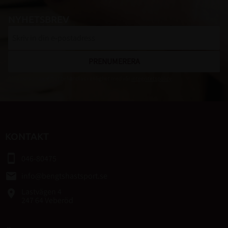
NYHETSBREV
PRENUMERERA
Dina personuppgifter behandlas i enlighet med vår
integritetspolicy
.
KONTAKT
smartphone
046-80475
email
info@bengtshastsport.se
Lastvägen 4
place
247 64 Veberöd