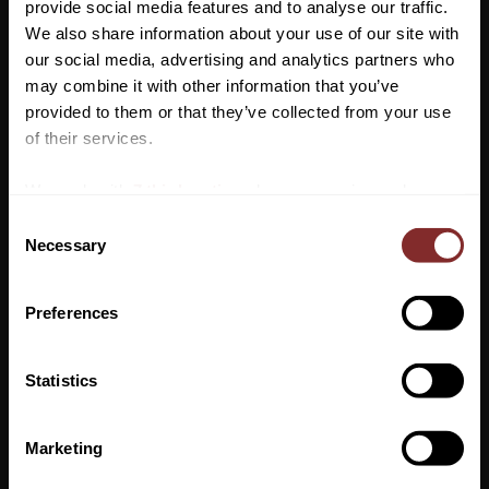
provide social media features and to analyse our traffic.
Fasanmotiv invävt (inte tryckt)
We also share information about your use of our site with
Vändbar: olika färger på fram‑ och baksida
our social media, advertising and analytics partners who
may combine it with other information that you’ve
Vill du ha 10%* rabatt på din
Mått: cirka 74 × 170 cm (utan fransarna)
provided to them or that they’ve collected from your use
första beställning?
of their services.
Skötsel: endast kemtvätt (professional dry clean only)
Anmäl dig till vårt nyhetsbrev där du hålls uppdaterad
Material:
100 % ull, jacquardvävd i Skottland
We work with
7 third parties
who may receive and
om nyheter, kampanjer och mycket mer så får du en
process your information.
C
rabattkod som ger dig 10% rabatt på ditt första köp.
Necessary
o
*Gäller ej: foder, strö, hindermaterial, klippmaskiner
n
och redan nedsatta varor
s
Preferences
VI REKOMENDERAR
e
n
t
Statistics
S
PRENUMERERA
e
Marketing
Dina personuppgifter behandlas i enlighet med vår
integritetspolicy
.
l
e