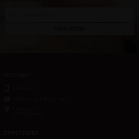
NYHETSBREV
PRENUMERERA
Dina personuppgifter behandlas i enlighet med vår
integritetspolicy
.
KONTAKT
smartphone
046-80475
email
info@bengtshastsport.se
Lastvägen 4
place
247 64 Veberöd
ÖPPETTIDER