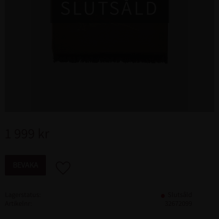
SLUTSÅLD
1 999
kr
BEVAKA
Lägg till i favoriter
Lagerstatus
Slutsåld
Artikelnr
32672099