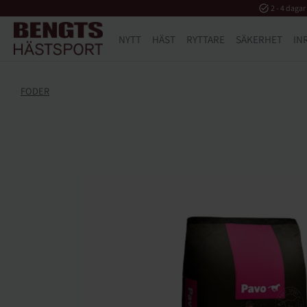
task_alt
2 - 4 dagar
NYTT
HÄST
RYTTARE
SÄKERHET
IN
FODER