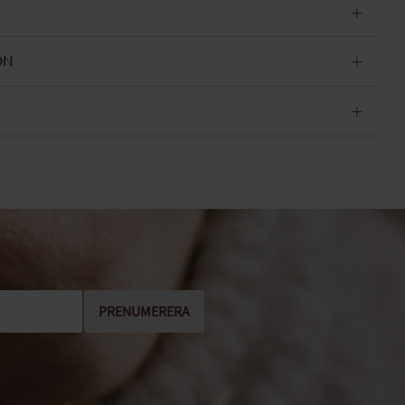
ON
PRENUMERERA