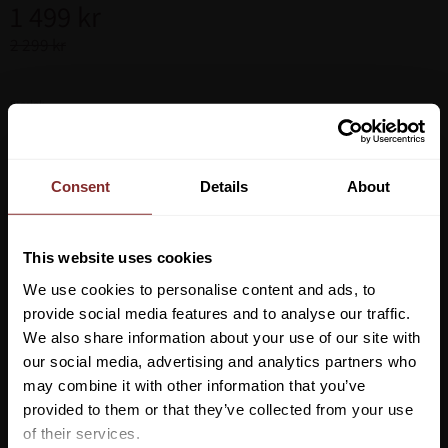
Nedsatt pris:
1 499
kr
Ordinarie pris:
2 299
kr
Storlek
Lägg ti
KÖP
-
+
Consent
Details
About
Lagerstatus
This website uses cookies
Artikelnr
1244563
We use cookies to personalise content and ads, to
provide social media features and to analyse our traffic.
Snygg och stilren vattentät ridjacka från Equiline. Denna tunna
We also share information about your use of our site with
och lätta jacka är lika praktisk som snygg! Den har en fantastisk
our social media, advertising and analytics partners who
komfort tack vare sitt stretchiga tyg och tekniska prestanda. Den
may combine it with other information that you’ve
Vill du ha 10%* rabatt på din
har tejpade sömmar, vattentäta dragkedjor både framtill och på
provided to them or that they’ve collected from your use
fickorna, 3000 vattenpelare avtagbar huva och justerbara
första beställning?
of their services.