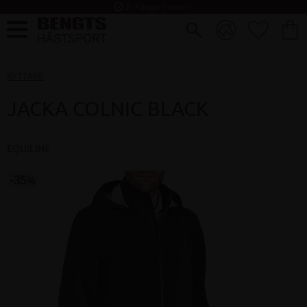
task_alt
2 - 4 dagar leverans
FAVORI
KUND
Meny
RYTTARE
JACKA COLNIC BLACK
EQUILINE
35
%