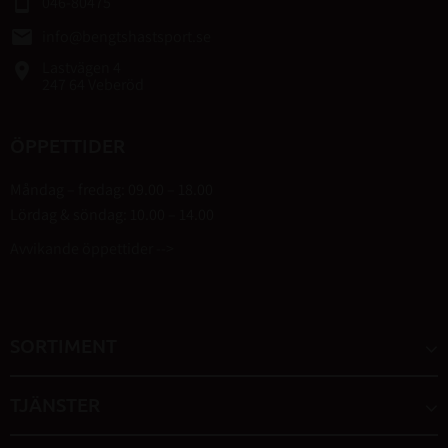
smartphone
046-80475
email
info@bengtshastsport.se
Lastvägen 4
place
247 64 Veberöd
ÖPPETTIDER
Måndag – fredag: 09.00 – 18.00
Lördag & söndag: 10.00 – 14.00
Avvikande öppettider -->
SORTIMENT
TJÄNSTER