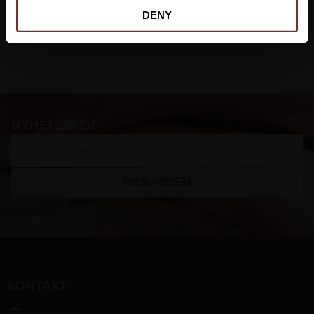
DENY
NYHETSBREV
PRENUMERERA
Dina personuppgifter behandlas i enlighet med vår
integritetspolicy
.
KONTAKT