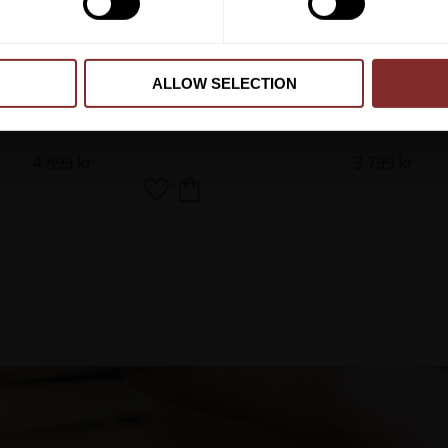
ALLOW SELECTION
LINUS DRESSAGE SVART
EGO7 ORION BLA
CAVALLO
EGO7
4 899
kr
3 799
kr
Lägg till i favoriter