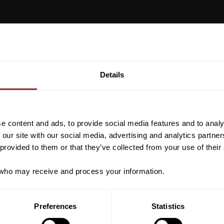
Vill du ha 10%* raba
beställning?
Details
Anmäl dig till vårt nyhetsbrev d
VI REKOMENDERAR
om nyheter, kampanjer och myck
rabattkod som ger dig 10% rabatt
e content and ads, to provide social media features and to analy
*Gäller ej: foder, strö, hinderma
 our site with our social media, advertising and analytics partn
redan nedsatta varor
 provided to them or that they’ve collected from your use of their
ho may receive and process your information.
PRENUMER
Preferences
Statistics
Dina personuppgifter behandlas i enlighet m