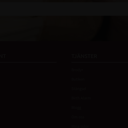
 vår
integritetspolicy
.
NT
TJÄNSTER
Brodyr
Butiken
Stängsel
Birth Alarm
Blogg
Om oss
Mina sidor