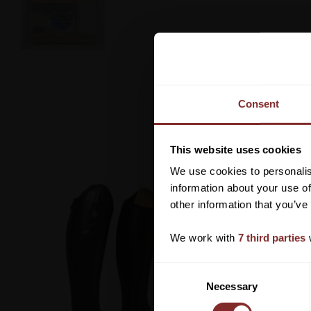
Consent
This website uses cookies
We use cookies to personalis
information about your use of
other information that you’ve
We work with
7 third parties
w
C
Necessary
o
n