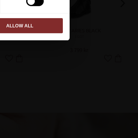
ALLOW ALL
CK
EGO7 ARIES BLACK
EGO7
3 799
kr
Lägg till i favoriter
Lägg till i favor