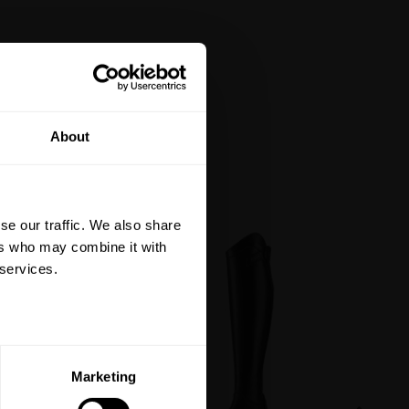
tt på din första
About
är du hålls uppdaterad
et mer så får du en
 på ditt första köp.
se our traffic. We also share
terial, klippmaskiner och
ers who may combine it with
 services.
ERA
Marketing
ed vår
integritetspolicy
.