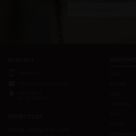
Dina personuppgifter behandlas i enlighet med
SORTIME
KONTAKT
smartphone
046-80475
HÄST
email
info@bengtshastsport.se
RYTTARE
Lastvägen 4
place
HUND
247 64 Veberöd
INREDNING
STALL
ÖPPETTIDER
FODER
Måndag – fredag: 09.00 – 18.00
VARUMÄRKEN