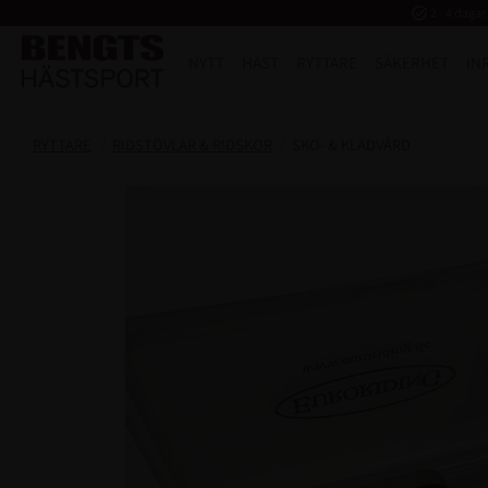
task_alt
2 - 4 dagar
NYTT
HÄST
RYTTARE
SÄKERHET
IN
RYTTARE
RIDSTÖVLAR & RIDSKOR
SKO- & KLÄDVÅRD