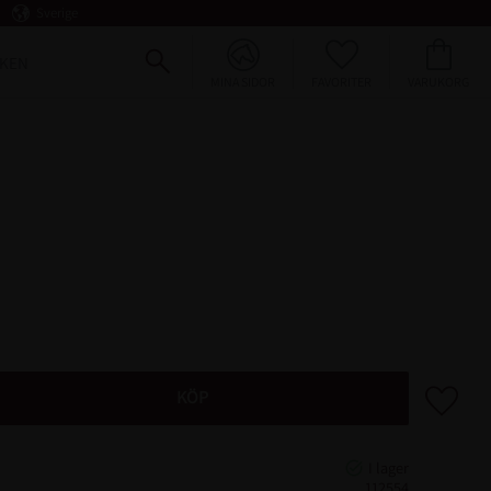
Sverige
FAVORITER
KUNDVAGN
KEN
MINA SIDOR
Lägg till 
KÖP
112554