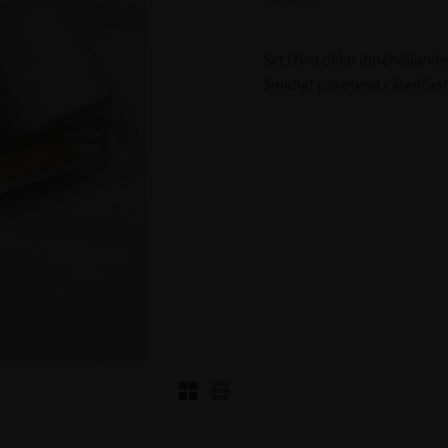
Set i fyra delar innehålland
Smidigt paketerat i återför
Rutnätsvy
Listvy