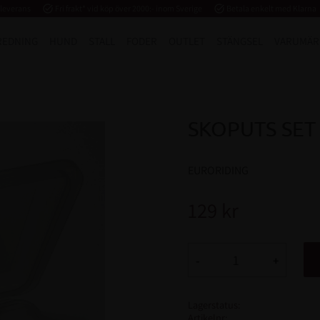
 leverans
task_alt
Fri frakt* vid köp över 2000:- inom Sverige
task_alt
Betala enkelt med Klarna
REDNING
HUND
STALL
FODER
OUTLET
STÄNGSEL
VARUMÄR
SKOPUTS SET
EURORIDING
129
kr
-
+
Lagerstatus
Artikelnr