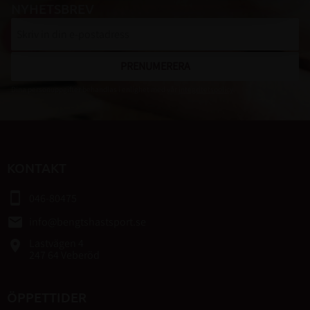
NYHETSBREV
PRENUMERERA
Dina personuppgifter behandlas i enlighet med vår
integritetspolicy
.
KONTAKT
smartphone
046-80475
email
info@bengtshastsport.se
Lastvägen 4
place
247 64 Veberöd
ÖPPETTIDER