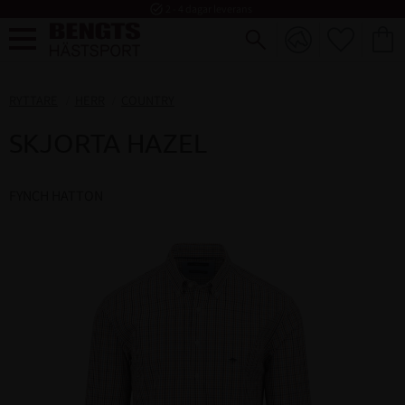
task_alt
2 - 4 dagar leverans
FAVORI
KUND
Meny
RYTTARE
HERR
COUNTRY
SKJORTA HAZEL
FYNCH HATTON