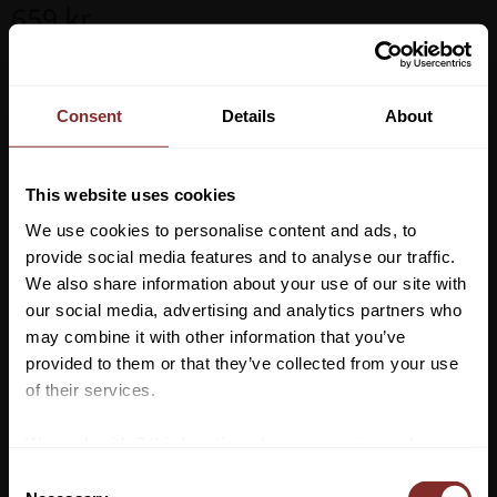
659
kr
Storlek
Consent
Details
About
Lägg ti
KÖP
-
+
This website uses cookies
We use cookies to personalise content and ads, to
Lagerstatus
provide social media features and to analyse our traffic.
Artikelnr
5526364
We also share information about your use of our site with
our social media, advertising and analytics partners who
Mjuk och skön skjorta med rutig design i snygga höstiga färger.
may combine it with other information that you’ve
Vill du ha 10%* rabatt på din
Genomgående knappslå samt en button-down krage ger en
provided to them or that they’ve collected from your use
första beställning?
stilren och elegant look. Justerbara manschetter med knapp.
of their services.
Tillverkad av högkvalitativ bomull som håller länge samt gör den
Anmäl dig till vårt nyhetsbrev där du hålls uppdaterad
We work with
7 third parties
who may receive and
otroligt bekväm att bära. Ett mångsidigt plagg du bara måste ha i
om nyheter, kampanjer och mycket mer så får du en
process your information.
garderoben! Passar till allt från fest som till vardags samt till
C
rabattkod som ger dig 10% rabatt på ditt första köp.