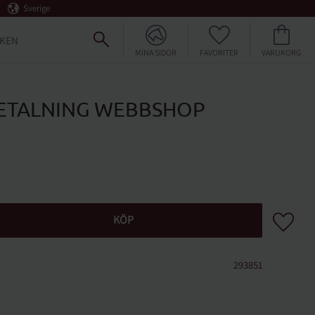
Sverige
FAVORITER
KUNDVAGN
KEN
MINA SIDOR
ETALNING WEBBSHOP
Lägg till 
KÖP
293851