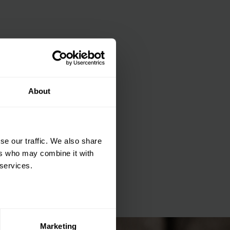
tt på din första
About
är du hålls uppdaterad
et mer så får du en
 på ditt första köp.
se our traffic. We also share
terial, klippmaskiner och
ers who may combine it with
 services.
ERA
Marketing