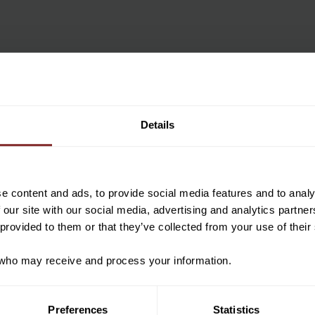
Vill du ha 10%* raba
beställning?
Details
Anmäl dig till vårt nyhetsbrev d
om nyheter, kampanjer och myck
rabattkod som ger dig 10% rabatt
e content and ads, to provide social media features and to analy
*Gäller ej: foder, strö, hinderma
 our site with our social media, advertising and analytics partn
redan nedsatta varor
 provided to them or that they’ve collected from your use of their
ho may receive and process your information.
PRENUMER
Preferences
Statistics