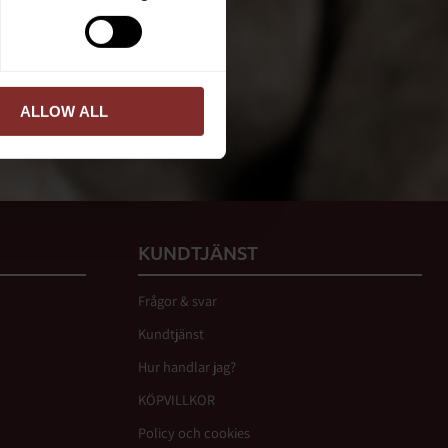
ed vår
integritetspolicy
.
PRENUMERERA
ALLOW ALL
KUNDTJÄNST
Frågor & svar
Kundtjänst
Hur handlar jag?
KÖPVILLKOR
Policy och cookies