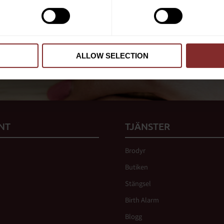
Dina personuppgifter behandlas i enlighet m
ALLOW SELECTION
 vår
integritetspolicy
.
NT
TJÄNSTER
Brodyr
Butiken
Stängsel
Birth Alarm
Blogg