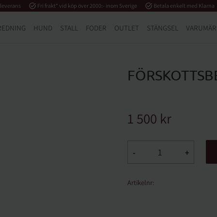
 leverans
task_alt
Fri frakt* vid köp över 2000:- inom Sverige
task_alt
Betala enkelt med Klarna
REDNING
HUND
STALL
FODER
OUTLET
STÄNGSEL
VARUMÄR
FÖRSKOTTSB
1 500
kr
-
+
Artikelnr