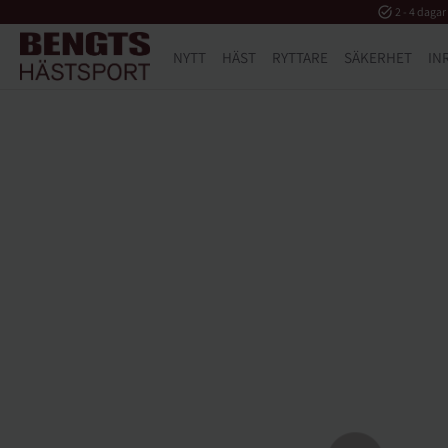
task_alt
2 - 4 dagar
NYTT
HÄST
RYTTARE
SÄKERHET
IN