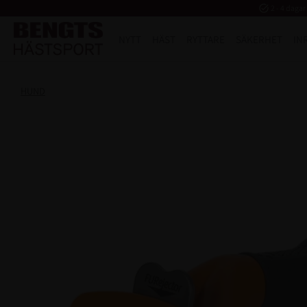
task_alt
2 - 4 dagar
NYTT
HÄST
RYTTARE
SÄKERHET
IN
HUND