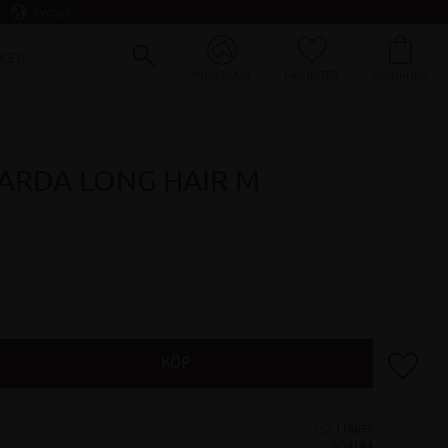
Sverige
FAVORITER
KUNDVAGN
KEN
MINA SIDOR
ARDA LONG HAIR M
Lägg till 
KÖP
854144