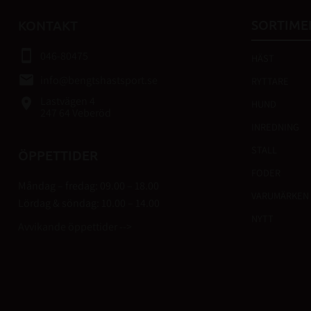
SORTIME
KONTAKT
smartphone
046-80475
HÄST
email
info@bengtshastsport.se
RYTTARE
Lastvägen 4
place
HUND
247 64 Veberöd
INREDNING
STALL
ÖPPETTIDER
FODER
Måndag – fredag: 09.00 – 18.00
VARUMÄRKEN
Lördag & söndag: 10.00 – 14.00
NYTT
Avvikande öppettider -->