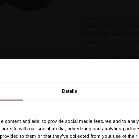
FURminator underullskam lo
dubbla pälslager. Kammen el
fällande päls, tovor och hå
päls utan att skada täckhåren
materialet skin guard som gl
har en mjukt böjd form som
igenom pälsen kammar med si
och välmående. Den har et
Vill du ha 10%* raba
avlägsnar pälsen från borst
beställning?
Details
Ovärderlig i pälsfällni
Smidig knapp för att
Anmäl dig till vårt nyhetsbrev d
Ergonomiskt handtag
om nyheter, kampanjer och myck
Skadar inte täckhåren
rabattkod som ger dig 10% rabatt
e content and ads, to provide social media features and to analy
Finns i flera storlekar
*Gäller ej: foder, strö, hinderma
 our site with our social media, advertising and analytics partn
redan nedsatta varor
 provided to them or that they’ve collected from your use of their