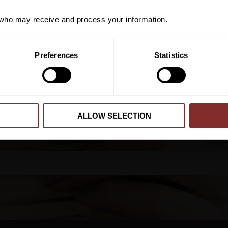
ho may receive and process your information.
PRENUMER
Preferences
Statistics
Dina personuppgifter behandlas i enlighet m
ALLOW SELECTION
 vår
integritetspolicy
.