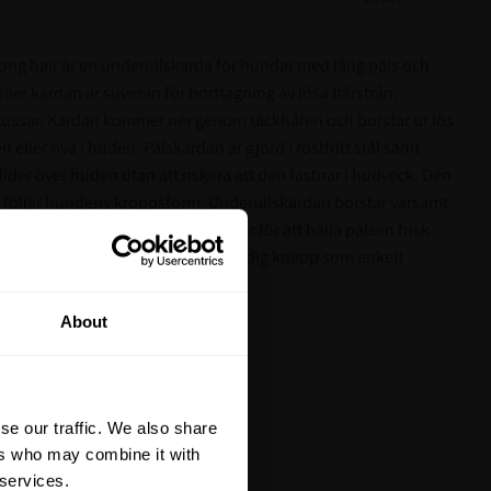
ng hair är en underullskarda för hundar med lång päls och
ler kardan är suverän för borttagning av lösa hårstrån,
rtussar. Kardan kommer ner genom täckhåren och borstar ur lös
 eller riva i huden. Pälskardan är gjord i rostfritt stål samt
ider över huden utan att riskera att den fastnar i hudveck. Den
 följer hundens kroppsform. Underullskardan borstar varsamt
g hudavlagring och gammalt hår för att hålla pälsen frisk
t ergonomiskt handtag med en smidig knapp som enkelt
tt på din första
en.
About
ngstider
 pälsen ska lossna från kammen
är du hålls uppdaterad
et mer så får du en
 eller huden vid borstnig
 på ditt första köp.
se our traffic. We also share
 och för både kort och lång päls
terial, klippmaskiner och
ers who may combine it with
 services.