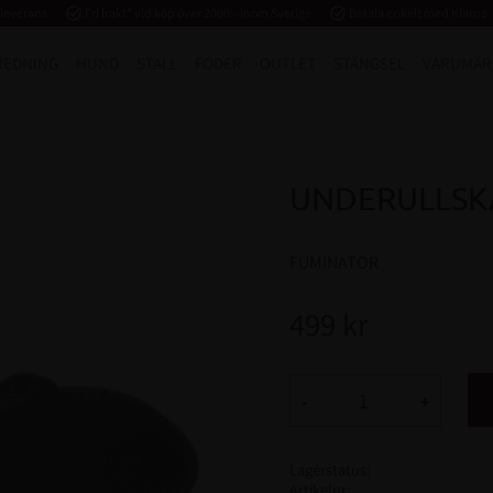
 leverans
task_alt
Fri frakt* vid köp över 2000:- inom Sverige
task_alt
Betala enkelt med Klarna
REDNING
HUND
STALL
FODER
OUTLET
STÄNGSEL
VARUMÄR
UNDERULLSK
FUMINATOR
499
kr
-
+
Lagerstatus
Artikelnr