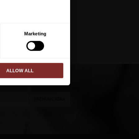
ERA
Marketing
ed vår
integritetspolicy
.
ALLOW ALL
PRENUMERERA