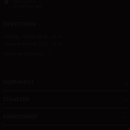
Lastvägen 4
place
247 64 Veberöd
ÖPPETTIDER
Måndag – fredag: 09.00 – 18.00
Lördag & söndag: 10.00 – 14.00
Avvikande öppettider -->
SORTIMENT
TJÄNSTER
KUNDTJÄNST