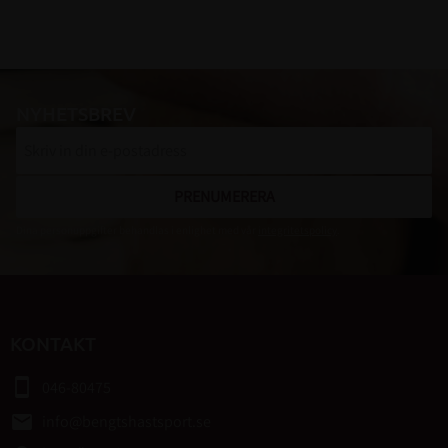
NYHETSBREV
PRENUMERERA
Dina personuppgifter behandlas i enlighet med vår
integritetspolicy
.
KONTAKT
smartphone
046-80475
email
info@bengtshastsport.se