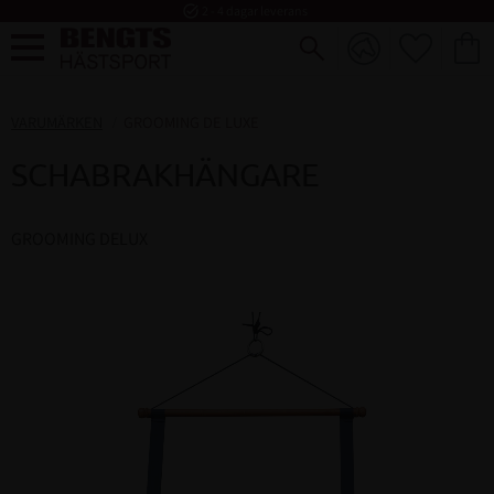
task_alt
2 - 4 dagar leverans
FAVORI
KUND
Meny
VARUMÄRKEN
GROOMING DE LUXE
SCHABRAKHÄNGARE
​GROOMING DELUX