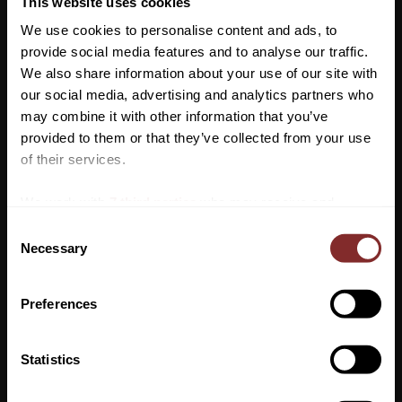
This website uses cookies
We use cookies to personalise content and ads, to
provide social media features and to analyse our traffic.
We also share information about your use of our site with
our social media, advertising and analytics partners who
may combine it with other information that you’ve
Vill du ha 10%* rabatt på din
provided to them or that they’ve collected from your use
första beställning?
of their services.
Anmäl dig till vårt nyhetsbrev där du hålls uppdaterad
We work with
7 third parties
who may receive and
om nyheter, kampanjer och mycket mer så får du en
process your information.
C
rabattkod som ger dig 10% rabatt på ditt första köp.
Necessary
o
*Gäller ej: foder, strö, hindermaterial, klippmaskiner
n
och redan nedsatta varor
s
Preferences
e
n
VI REKOMENDERAR
t
Statistics
S
PRENUMERERA
e