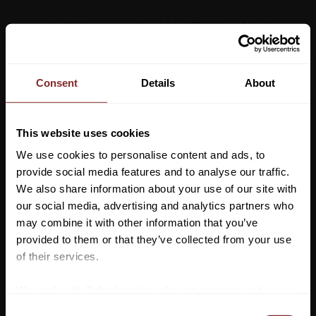
Extra starka flätningsgummiband från Effol för perfekta knoppar
på din häst.
Förpackning: 400 st
Consent
Details
About
This website uses cookies
We use cookies to personalise content and ads, to
provide social media features and to analyse our traffic.
We also share information about your use of our site with
our social media, advertising and analytics partners who
VI REKOMENDERAR
may combine it with other information that you’ve
Vill du ha 10%* rabatt på din
provided to them or that they’ve collected from your use
första beställning?
of their services.
Anmäl dig till vårt nyhetsbrev där du hålls uppdaterad
We work with
7 third parties
who may receive and
om nyheter, kampanjer och mycket mer så får du en
process your information.
C