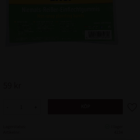
59
kr
Lägg ti
KÖP
-
+
Lagerstatus
Artikelnr
4234