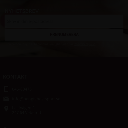
NYHETSBREV
PRENUMERERA
Dina personuppgifter behandlas i enlighet med vår
integritetspolicy
.
KONTAKT
smartphone
046-80475
email
info@bengtshastsport.se
Lastvägen 4
place
247 64 Veberöd