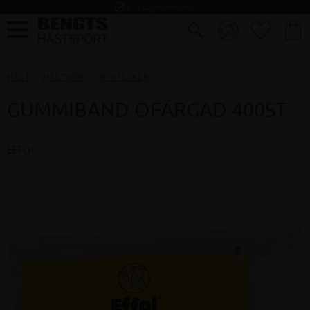
task_alt
2 - 4 dagar leverans
FAVORI
KUND
Meny
HÄST
HÄSTVÅRD
RYKTSAKER
GUMMIBAND OFÄRGAD 400ST
EFFOL