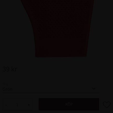
39
kr
Färg
Lägg ti
KÖP
-
+