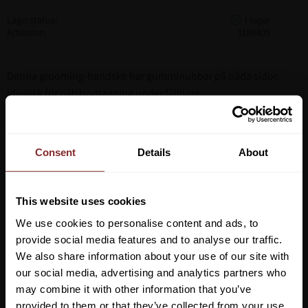
Lagerstatus
Artikelnr
1186405
Denna grooming-handske har gumminubbar på båda sidor.
Idealisk för pälsborttagning under fällning.
Kan också användas som massage-handske för att stimulera
hästens blodcirkulation genom cirkulär för med handsken.
Consent
Details
About
This website uses cookies
We use cookies to personalise content and ads, to
provide social media features and to analyse our traffic.
We also share information about your use of our site with
our social media, advertising and analytics partners who
may combine it with other information that you’ve
Vill du ha 10%* rabatt på din
provided to them or that they’ve collected from your use