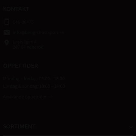
KONTAKT
smartphone
046-80475
email
info@bengtshastsport.se
Lastvägen 4
place
247 64 Veberöd
ÖPPETTIDER
Måndag – fredag: 09.00 – 18.00
Lördag & söndag: 10.00 – 14.00
Avvikande öppettider -->
SORTIMENT