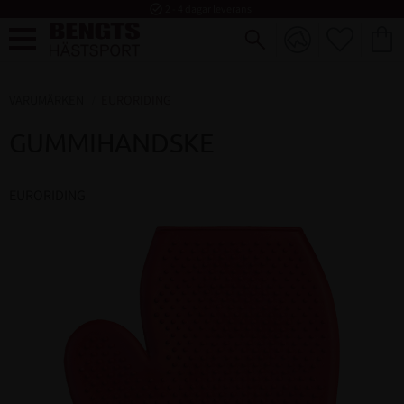
task_alt
2 - 4 dagar leverans
FAVORI
KUND
Meny
VARUMÄRKEN
EURORIDING
GUMMIHANDSKE
EURORIDING