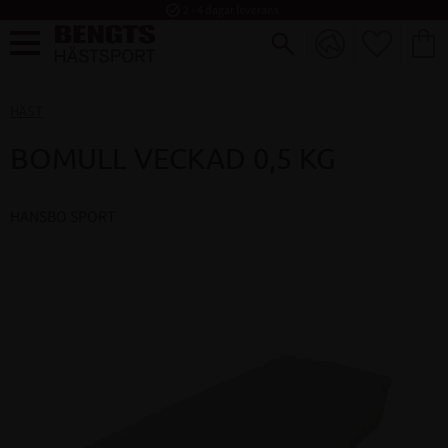
task_alt
2 - 4 dagar leverans
FAVORI
KUND
Meny
HÄST
BOMULL VECKAD 0,5 KG
HANSBO SPORT