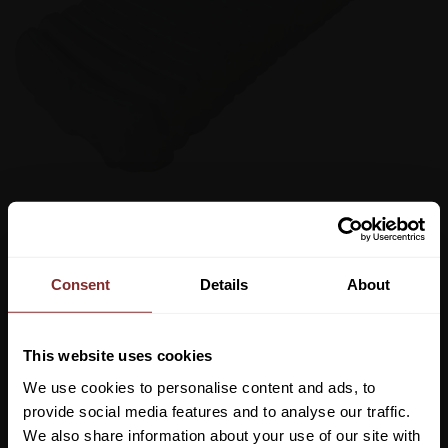
119
kr
Consent
Details
About
Lägg ti
KÖP
-
+
This website uses cookies
We use cookies to personalise content and ads, to
Lagerstatus
provide social media features and to analyse our traffic.
Artikelnr
126188
We also share information about your use of our site with