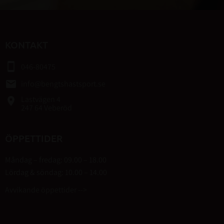
KONTAKT
smartphone
046-80475
email
info@bengtshastsport.se
Lastvägen 4
place
247 64 Veberöd
ÖPPETTIDER
Måndag – fredag: 09.00 – 18.00
Lördag & söndag: 10.00 – 14.00
Avvikande öppettider -->