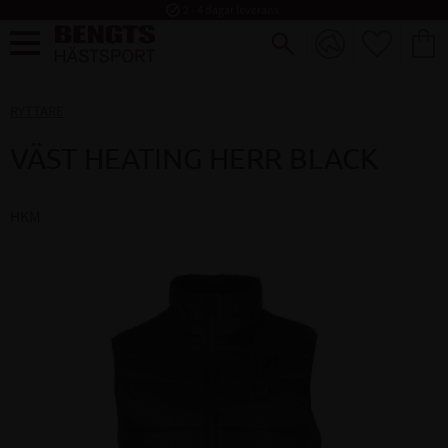
task_alt
2 - 4 dagar leverans
FAVORI
KUND
Meny
RYTTARE
VÄST HEATING HERR BLACK
HKM