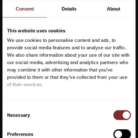
från HKM. Nu även till herrar.
Consent
Details
About
Denna härliga ridväst har tre olika värmenivåer, 40-45 grader, 45-
50 grader och 50-55 grader för den frusna. Värmenivån i västen
regleras snabbt och enkelt med en knapp på utsidan. Två yttre
This website uses cookies
främre och en mindre på insidan.
We use cookies to personalise content and ads, to
provide social media features and to analyse our traffic.
Värmeslingor över övre delen av ryggen som drivs av
We also share information about your use of our site with
powerbank
our social media, advertising and analytics partners who
Justerbar temperatur via lättillgänglig knapp på bröstet
may combine it with other information that you’ve
Maskintvätt 30 grader
Vill du ha 10%* rabatt på din
provided to them or that they’ve collected from your use
Tvåvägsdragkedja
första beställning?
of their services.
Ytterfickor med dragkedja
USB-powerbank ingår
Anmäl dig till vårt nyhetsbrev där du hålls uppdaterad
We work with
7 third parties
who may receive and
Herr
om nyheter, kampanjer och mycket mer så får du en
process your information.
C
rabattkod som ger dig 10% rabatt på ditt första köp.
Necessary
o
*Gäller ej: foder, strö, hindermaterial, klippmaskiner
n
och redan nedsatta varor
s
Preferences