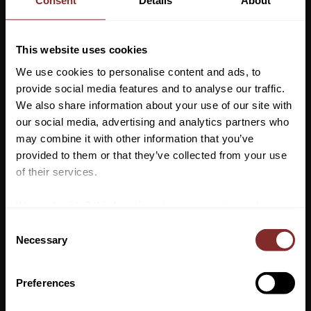
Consent
Details
About
Artikelnr
2629155
Ett snyggt och klassiskt, vitt kviltat hoppschabrak från Eskadron.
This website uses cookies
Kompakt och hållbar fyllning med goda stötdämpande
We use cookies to personalise content and ads, to
förmågor. Mjuk och bekväm insida mot hästens rygg och en
provide social media features and to analyse our traffic.
ovandel i bomull. Fin passpoal som adderar ett elegant
We also share information about your use of our site with
utseende.
our social media, advertising and analytics partners who
may combine it with other information that you’ve
Kviltat
Vill du ha 10%* rabatt på din
provided to them or that they’ve collected from your use
Kompakt fyllning
första beställning?
of their services.
Stötdämpande
Mjuk insida
Anmäl dig till vårt nyhetsbrev där du hålls uppdaterad
We work with
7 third parties
who may receive and
Ovandel i bomull
om nyheter, kampanjer och mycket mer så får du en
process your information.
C
Elegant passpoal
rabattkod som ger dig 10% rabatt på ditt första köp.
Necessary
o
*Gäller ej: foder, strö, hindermaterial, klippmaskiner
n
Storlek: Full
och redan nedsatta varor
s
Preferences
Material: 100% Bomull
e
n