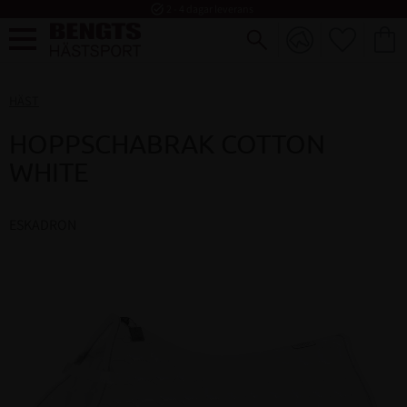
task_alt
2 - 4 dagar leverans
FAVORI
KUND
Meny
HÄST
HOPPSCHABRAK COTTON
WHITE
ESKADRON