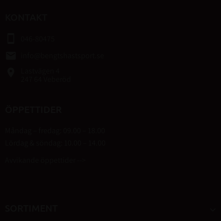
KONTAKT
smartphone
046-80475
email
info@bengtshastsport.se
Lastvägen 4
place
247 64 Veberöd
ÖPPETTIDER
Måndag – fredag: 09.00 – 18.00
Lördag & söndag: 10.00 – 14.00
Avvikande öppettider -->
SORTIMENT