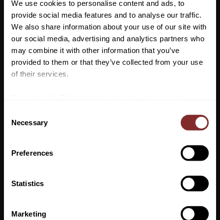
We use cookies to personalise content and ads, to
Kan användas vid många olika tillfällen
provide social media features and to analyse our traffic.
We also share information about your use of our site with
Storlek: 240 x 220 cm
our social media, advertising and analytics partners who
may combine it with other information that you’ve
Vill du ha 10%* rabatt på din
provided to them or that they’ve collected from your use
första beställning?
of their services.
Anmäl dig till vårt nyhetsbrev där du hålls uppdaterad
We work with
7 third parties
who may receive and
om nyheter, kampanjer och mycket mer så får du en
process your information.
C
rabattkod som ger dig 10% rabatt på ditt första köp.
Necessary
o
*Gäller ej: foder, strö, hindermaterial, klippmaskiner
n
och redan nedsatta varor
s
Preferences
e
VI REKOMENDERAR
n
t
Statistics
S
PRENUMERERA
e
Marketing
Dina personuppgifter behandlas i enlighet med vår
integritetspolicy
.
l