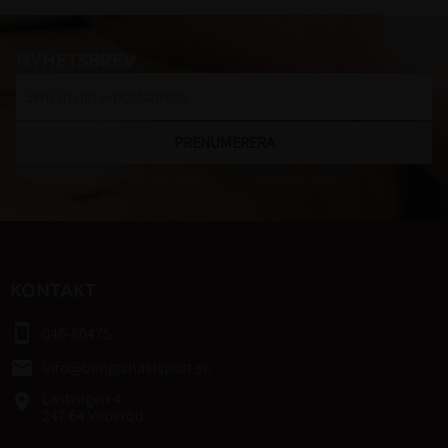
NYHETSBREV
PRENUMERERA
Dina personuppgifter behandlas i enlighet med vår
integritetspolicy
.
KONTAKT
smartphone
046-80475
email
info@bengtshastsport.se
Lastvägen 4
place
247 64 Veberöd