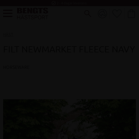
task_alt
2 - 4 dagar leverans
FAVORI
KUND
Meny
HÄST
FILT NEWMARKET FLEECE NAVY
HORSEWARE