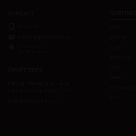
n
SORTIME
KONTAKT
smartphone
046-80475
HÄST
email
info@bengtshastsport.se
RYTTARE
Lastvägen 4
place
HUND
247 64 Veberöd
INREDNING
STALL
ÖPPETTIDER
FODER
Måndag – fredag: 09.00 – 18.00
VARUMÄRKEN
Lördag & söndag: 10.00 – 14.00
NYTT
Avvikande öppettider -->