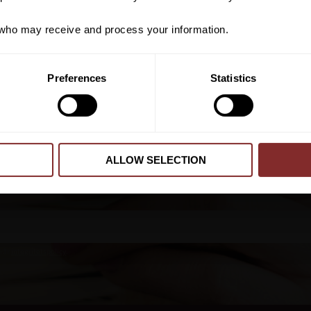
Elastiska kryssgjordar
Svansrem med plasthö
ho may receive and process your information.
PRENUMER
Preferences
Statistics
Dina personuppgifter behandlas i enlighet m
ALLOW SELECTION
 vår
integritetspolicy
.