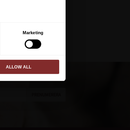
lje för enkel rengöring
ERA
Marketing
ed vår
integritetspolicy
.
ALLOW ALL
PRENUMERERA