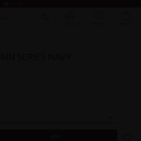
Sverige
FAVORITER
KUNDVAGN
KEN
MINA SIDOR
MN SERIES NAVY
Lägg till 
KÖP