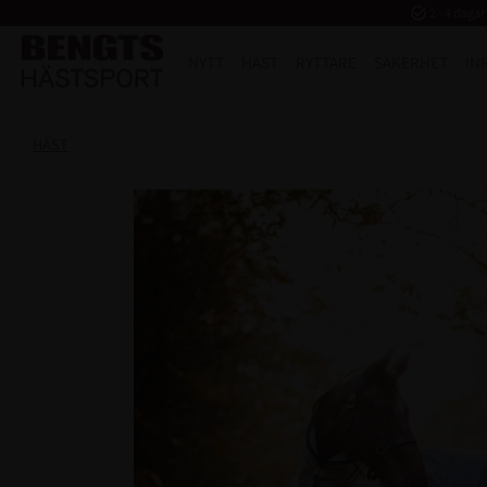
task_alt
2 - 4 dagar
NYTT
HÄST
RYTTARE
SÄKERHET
IN
HÄST