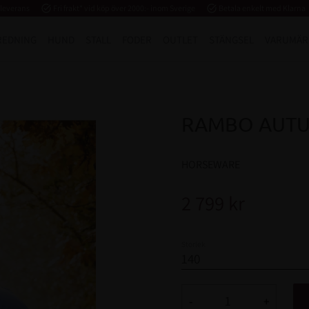
 leverans
task_alt
Fri frakt* vid köp över 2000:- inom Sverige
task_alt
Betala enkelt med Klarna
REDNING
HUND
STALL
FODER
OUTLET
STÄNGSEL
VARUMÄR
RAMBO AUTU
HORSEWARE
2 799
kr
Storlek
-
+