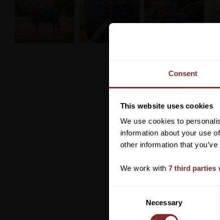
Consent
This website uses cookies
We use cookies to personalis
information about your use of
other information that you’ve
We work with
7 third parties
w
C
Necessary
o
n