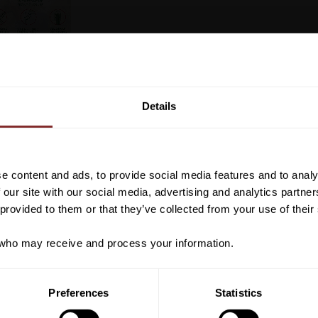
Vill du ha 10%* raba
beställning?
Details
Anmäl dig till vårt nyhetsbrev d
VI REKOMENDERAR
om nyheter, kampanjer och myck
rabattkod som ger dig 10% rabatt
e content and ads, to provide social media features and to analy
*Gäller ej: foder, strö, hinderma
 our site with our social media, advertising and analytics partn
redan nedsatta varor
 provided to them or that they’ve collected from your use of their
ho may receive and process your information.
PRENUMER
Preferences
Statistics
Dina personuppgifter behandlas i enlighet m