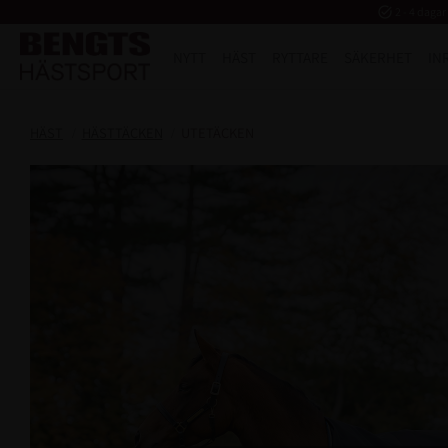
task_alt
2 - 4 dagar
NYTT
HÄST
RYTTARE
SÄKERHET
IN
HÄST
HÄSTTÄCKEN
UTETÄCKEN