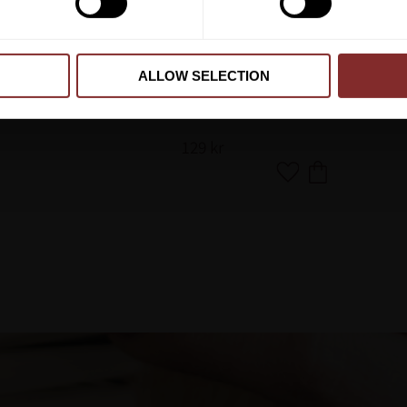
ALLOW SELECTION
IMPREGNERING ECLIPSE 400 ML
BIOFARMAB
129
kr
Lägg till i favoriter