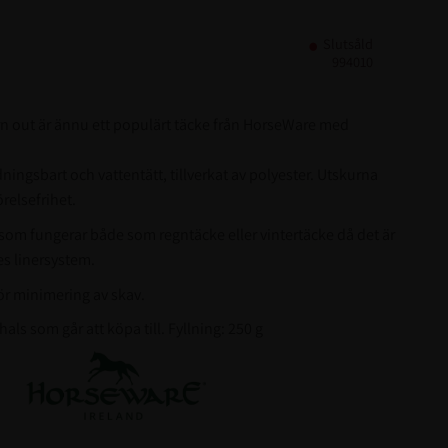
Slutsåld
994010
 out är ännu ett populärt täcke från HorseWare med
dningsbart och vattentätt, tillverkat av polyester. Utskurna
elsefrihet.
som fungerar både som regntäcke eller vintertäcke då det är
s linersystem.
ör minimering av skav.
als som går att köpa till. Fyllning: 250 g