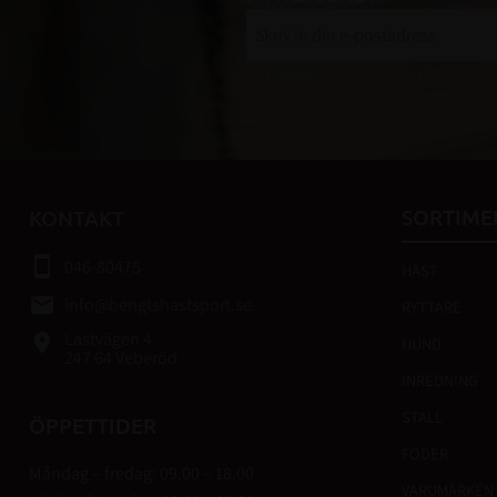
Dina personuppgifter behandlas i enlighet med
SORTIME
KONTAKT
smartphone
046-80475
HÄST
email
info@bengtshastsport.se
RYTTARE
Lastvägen 4
place
HUND
247 64 Veberöd
INREDNING
STALL
ÖPPETTIDER
FODER
Måndag – fredag: 09.00 – 18.00
VARUMÄRKEN