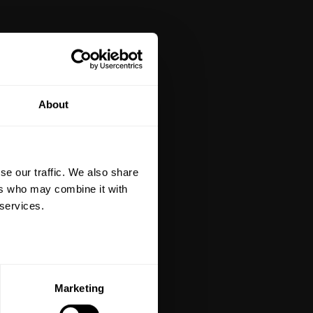
tt på din första
About
är du hålls uppdaterad
et mer så får du en
 på ditt första köp.
se our traffic. We also share
terial, klippmaskiner och
ers who may combine it with
 services.
ERA
Marketing
ed vår
integritetspolicy
.