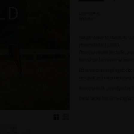
LD
Lagerstatus
Artikelnr
Amigo Bravo 12 Medium Turn
yttermaterial i 1200D.
Yttermaterialet är starkt, an
benbågar för maximal benrör
Ett suveränt utegångstäcke 
kompatibelt med Horseware
Innermaterial av polyester f
Detta täcke har en avtagbar h
Rutnätsvy
Listvy