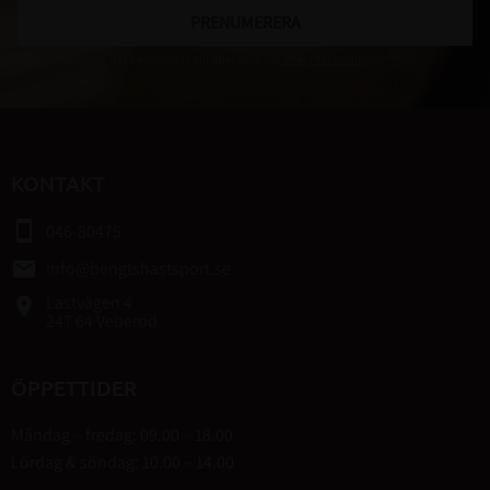
PRENUMERERA
Dina personuppgifter behandlas i enlighet med vår
integritetspolicy
.
KONTAKT
smartphone
046-80475
email
info@bengtshastsport.se
Lastvägen 4
place
247 64 Veberöd
ÖPPETTIDER
Måndag – fredag: 09.00 – 18.00
Lördag & söndag: 10.00 – 14.00