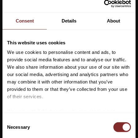
som bidrar till att förhindra skav.
Tillhörande halstäcke som på ett enkelt sätt går att fästa i täcket,
Consent
Details
About
finns att köpa till.
Täcket knäpps med dubbla bogspännen, två maggjordar och
svansrem. Täcket har 200 g fyllning och är lätt och smidigt.
This website uses cookies
Täcket är marint med vit kant.
We use cookies to personalise content and ads, to
provide social media features and to analyse our traffic.
Yttermaterial: 210D Ripstop Polyester
We also share information about your use of our site with
Blank yta förhindrar att smuts fastnar
our social media, advertising and analytics partners who
Insida som förebygger skav
may combine it with other information that you’ve
200g fyllning
Vill du ha 10%* rabatt på din
provided to them or that they’ve collected from your use
Avtagbar hals finns att köpa till
första beställning?
of their services.
Dubbla bogspännen
Anmäl dig till vårt nyhetsbrev där du hålls uppdaterad
Svansrem
We work with
7 third parties
who may receive and
om nyheter, kampanjer och mycket mer så får du en
process your information.
C
rabattkod som ger dig 10% rabatt på ditt första köp.
Necessary
o
*Gäller ej: foder, strö, hindermaterial, klippmaskiner
n
STORLEK: 5'6 – 7'0 (115cm -160cm)