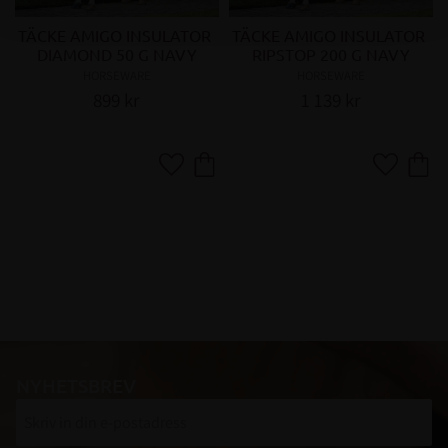
TÄCKE AMIGO INSULATOR 
TÄCKE AMIGO INSULATOR 
DIAMOND 50 G NAVY
RIPSTOP 200 G NAVY
HORSEWARE
HORSEWARE
899
kr
1 139
kr
Lägg till i favoriter
Lägg till i
NYHETSBREV