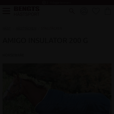
task_alt
2 - 4 dagar leverans
FAVORI
KUND
Meny
HÄST
HÄSTTÄCKEN
STALLTÄCKEN
AMIGO INSULATOR 200 G
HORSEWARE