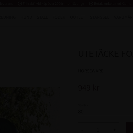
 leverans
task_alt
Fri frakt* vid köp över 2000:- inom Sverige
task_alt
Betala enkelt med Klarna
REDNING
HUND
STALL
FODER
OUTLET
STÄNGSEL
VARUMÄR
UTETÄCKE FO
HORSEWARE
949
kr
Storlek
-
+