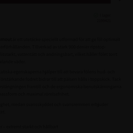
2199421
urnout
är ett utetäcke speciellt utformad för att ge föl optimalt
erförhållanden. Tillverkad av stark 900 denier ripstop-
itstarkt, vattentätt och andningsbart, vilket håller fölet torrt
xlande väder.
tatiska egenskaperna hjälper till att bevara fölens hud- och
rstärkande fodret bidrar till att pälsen hålls i toppskick. Tack
rrstängningen framtill och de ergonomiska benutskärningarna
passform och maximal rörelsefrihet.
ynlighet, medan svansskyddet och svansremmen erbjuder
et.
 – extremt starkt och hållbart