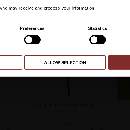
VI REKOMENDERAR
ho may receive and process your information.
PRENUMER
Preferences
Statistics
Dina personuppgifter behandlas i enlighet m
ALLOW SELECTION
L
LÄDERGRIMMA FÖL SVART
HANSBO SPORT
229
kr