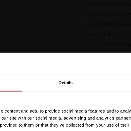
Vattentätt och andning
Antibakteriella och ant
Glansförstärkande fod
Säker kardborrstängnin
Ergonomiska benutskä
Reflexdetaljer – för ö
Svansrem och svanssk
Vill du ha 10%* raba
Fyllning: 50 g
beställning?
Details
Anmäl dig till vårt nyhetsbrev d
om nyheter, kampanjer och myck
rabattkod som ger dig 10% rabatt
e content and ads, to provide social media features and to analy
*Gäller ej: foder, strö, hinderma
 our site with our social media, advertising and analytics partn
redan nedsatta varor
 provided to them or that they’ve collected from your use of their