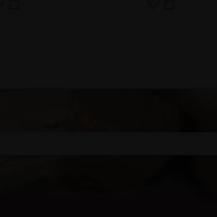
Lägg till i favoriter
Lägg till i favoriter
 vår
integritetspolicy
.