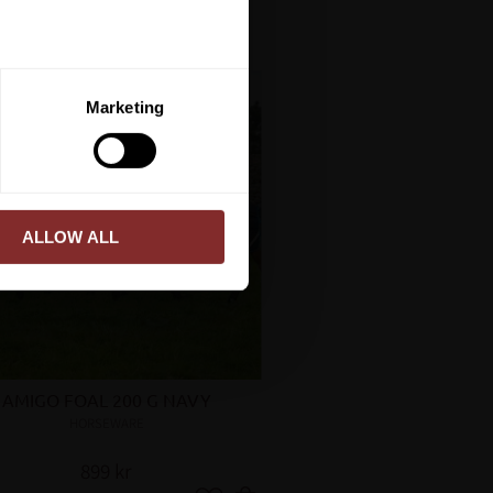
ERA
Marketing
ed vår
integritetspolicy
.
ALLOW ALL
AMIGO FOAL 200 G NAVY
HORSEWARE
899
kr