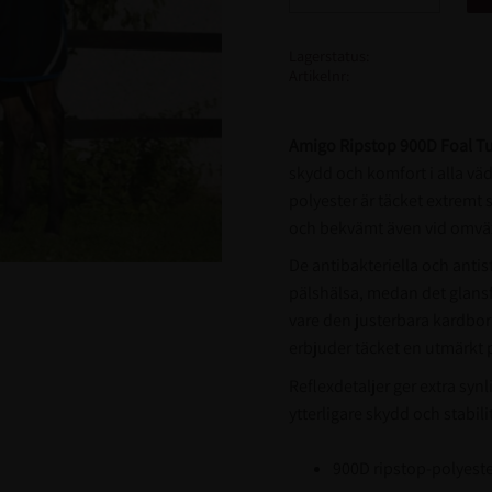
Lagerstatus
Artikelnr
Amigo Ripstop 900D Foal T
skydd och komfort i alla väd
polyester är täcket extremt sl
och bekvämt även vid omvä
De antibakteriella och antis
pälshälsa, medan det glansfö
vare den justerbara kardbo
erbjuder täcket en utmärkt 
Reflexdetaljer ger extra s
ytterligare skydd och stabilit
900D ripstop-polyester