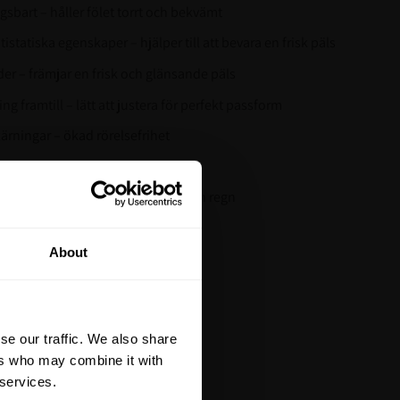
sbart – håller fölet torrt och bekvämt
istatiska egenskaper – hjälper till att bevara en frisk päls
er – främjar en frisk och glänsande päls
g framtill – lätt att justera för perfekt passform
rningar – ökad rörelsefrihet
kad synlighet och säkerhet
ydd – ger extra skydd mot kyla och regn
tt på din första
About
är du hålls uppdaterad
et mer så får du en
 på ditt första köp.
se our traffic. We also share
terial, klippmaskiner och
ers who may combine it with
 services.