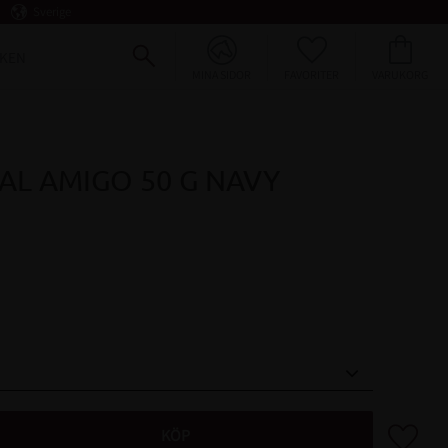
Sverige
FAVORITER
KUNDVAGN
KEN
MINA SIDOR
AL AMIGO 50 G NAVY
Lägg till 
KÖP