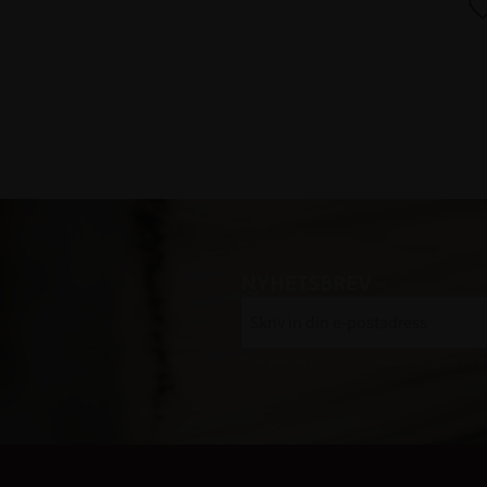
NYHETSBREV
Dina personuppgifter behandlas i enlighet med