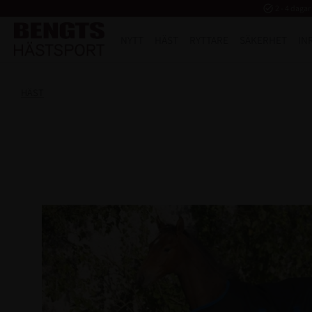
task_alt
2 - 4 dagar
NYTT
HÄST
RYTTARE
SÄKERHET
IN
HÄST