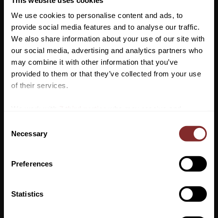
kryp. Den har en snygg och professionell look och är
We use cookies to personalise content and ads, to
handstickad för bättre hållbarhet. Materialet som använts för att
provide social media features and to analyse our traffic.
skydda öronen är stretchigt och följsamt för en skön komfort för
We also share information about your use of our site with
hästen.
our social media, advertising and analytics partners who
may combine it with other information that you’ve
Enbart handtvätt och lufttorkning.
Vill du ha 10%* rabatt på din
provided to them or that they’ve collected from your use
Storlek: Full
första beställning?
of their services.
Anmäl dig till vårt nyhetsbrev där du hålls uppdaterad
We work with
7 third parties
who may receive and
om nyheter, kampanjer och mycket mer så får du en
process your information.
C
rabattkod som ger dig 10% rabatt på ditt första köp.
Necessary
o
*Gäller ej: foder, strö, hindermaterial, klippmaskiner
n
och redan nedsatta varor
s
Preferences
e
n
VI REKOMENDERAR
t
Statistics
S
PRENUMERERA
e