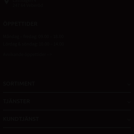
Lastvägen 4
place
247 64 Veberöd
ÖPPETTIDER
Måndag – fredag: 09.00 – 18.00
Lördag & söndag: 10.00 – 14.00
Avvikande öppettider -->
SORTIMENT
TJÄNSTER
KUNDTJÄNST