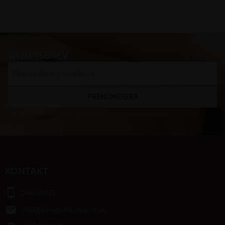
NYHETSBREV
PRENUMERERA
Dina personuppgifter behandlas i enlighet med vår
integritetspolicy
.
KONTAKT
smartphone
046-80475
email
info@bengtshastsport.se