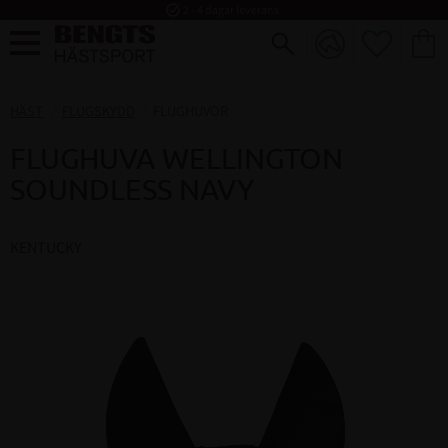
task_alt
2 - 4 dagar leverans
FAVORI
KUND
Meny
HÄST
FLUGSKYDD
FLUGHUVOR
FLUGHUVA WELLINGTON
SOUNDLESS NAVY
KENTUCKY