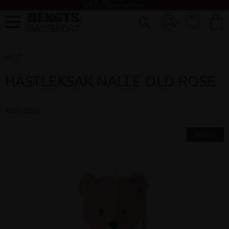
task_alt
2 - 4 dagar leverans
FAVORI
KUND
Meny
NYTT
HÄSTLEKSAK NALLE OLD ROSE
KENTUCKY
NYHET