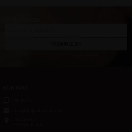
NYHETSBREV
PRENUMERERA
Dina personuppgifter behandlas i enlighet med vår
integritetspolicy
.
KONTAKT
smartphone
046-80475
email
info@bengtshastsport.se
Lastvägen 4
place
247 64 Veberöd