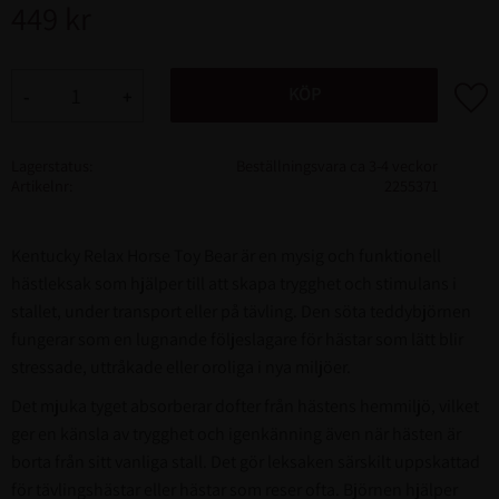
449
kr
Lägg ti
KÖP
-
+
Lagerstatus
Beställningsvara ca 3-4 veckor
Artikelnr
2255371
Kentucky Relax Horse Toy Bear är en mysig och funktionell
hästleksak som hjälper till att skapa trygghet och stimulans i
stallet, under transport eller på tävling. Den söta teddybjörnen
fungerar som en lugnande följeslagare för hästar som lätt blir
stressade, uttråkade eller oroliga i nya miljöer.
Det mjuka tyget absorberar dofter från hästens hemmiljö, vilket
ger en känsla av trygghet och igenkänning även när hästen är
borta från sitt vanliga stall. Det gör leksaken särskilt uppskattad
för tävlingshästar eller hästar som reser ofta. Björnen hjälper