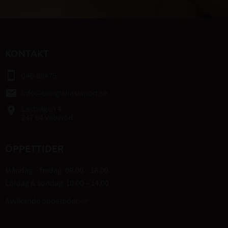
KONTAKT
smartphone
046-80475
email
info@bengtshastsport.se
Lastvägen 4
place
247 64 Veberöd
ÖPPETTIDER
Måndag – fredag: 09.00 – 18.00
Lördag & söndag: 10.00 – 14.00
Avvikande öppettider -->