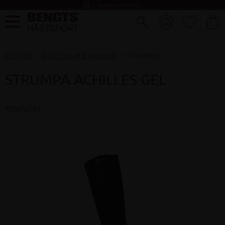
task_alt
2 - 4 dagar leverans
FAVORI
KUND
Meny
RYTTARE
RIDSTÖVLAR & RIDSKOR
STRUMPOR
STRUMPA ACHILLES GEL
KENTUCKY