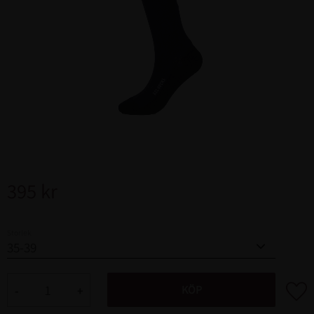
395
kr
Storlek
Lägg ti
KÖP
-
+