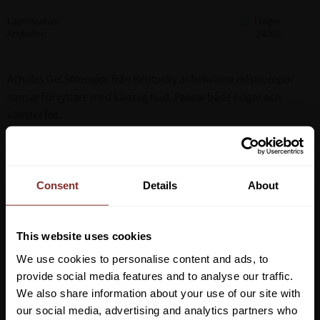
Lagerstatus
Artikelnr
24060
Achilles Gel Strumpor från Kentucky är bekväma ridstrumpor
som är för ryttare med känslig hud. Passar både höger och
vänster fot.
Förutom den mjuka fotsulan finns det ytterligare komfort och
skydd för Achilles-området med en starkt stötdämpande gel.
Strumporna hjälper till att minska smärta som orsakas av
sporrens tryck vid blixtlåset. Den speciellt utformade gelen frigör
Consent
Details
About
mineralolja av medicinsk kvalitet som mjukar och återfuktar
huden.
This website uses cookies
Strumporna kan tvättas i maskin 30 °, ingen torktumlare.
We use cookies to personalise content and ads, to
provide social media features and to analyse our traffic.
We also share information about your use of our site with
our social media, advertising and analytics partners who