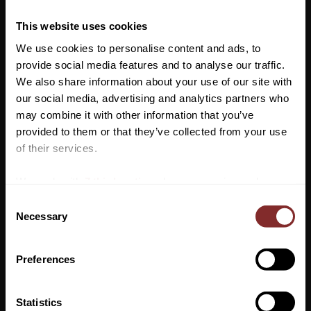
Till skillnad mot andra svansskydd på marknaden, som alla är i
ett stycke, kommer Kentucky Horsewears svansskydd i två
This website uses cookies
separata delar: – svansskydd i neopren, – 150D polyester påse
We use cookies to personalise content and ads, to
som praktiskt låter dig sätta på svansskyddet först, med tre
provide social media features and to analyse our traffic.
generösa vida kardborreband för en bra passform, sen kan du
We also share information about your use of our site with
stoppa resten av svansen i påsen och sätta fast den med lätt-
our social media, advertising and analytics partners who
använda kardborre-band på svansskyddet och dra igen med ett
may combine it with other information that you’ve
snöre. Svansskyddet går även att använda för sig självt, utan
Vill du ha 10%* rabatt på din
provided to them or that they’ve collected from your use
påse.
första beställning?
of their services.
Maskintvätt 30°, ingen torktumlare
Anmäl dig till vårt nyhetsbrev där du hålls uppdaterad
We work with
7 third parties
who may receive and
om nyheter, kampanjer och mycket mer så får du en
process your information.
C
rabattkod som ger dig 10% rabatt på ditt första köp.
Necessary
o
*Gäller ej: foder, strö, hindermaterial, klippmaskiner
n
och redan nedsatta varor
s
Preferences
e
n
t
Statistics