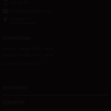
smartphone
046-80475
email
info@bengtshastsport.se
Lastvägen 4
place
247 64 Veberöd
ÖPPETTIDER
Måndag – fredag: 09.00 – 18.00
Lördag & söndag: 10.00 – 14.00
Avvikande öppettider -->
SORTIMENT
TJÄNSTER