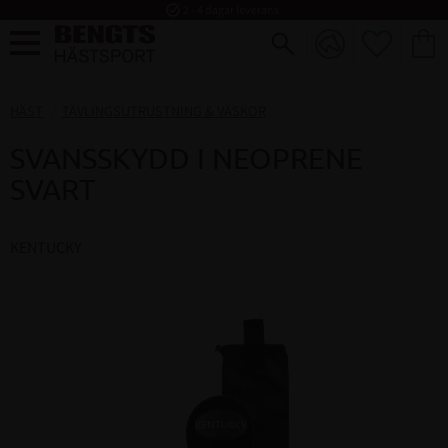
task_alt
2 - 4 dagar leverans
FAVORI
KUND
Meny
HÄST
TÄVLINGSUTRUSTNING & VÄSKOR
SVANSSKYDD I NEOPRENE
SVART
KENTUCKY