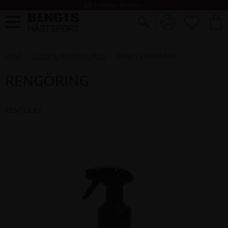
task_alt
2 - 4 dagar leverans
FAVORI
KUND
Meny
HÄST
LÄDER & MATERIALVÅRD
ÖVRIGT LÄDERVÅRD
RENGÖRING
KENTUCKY