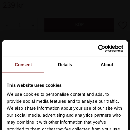
239
kr
Lägg ti
KÖP
-
+
Lagerstatus
Artikelnr
252220
Consent
Details
About
Rengöring för konstläder.
Snabbt och lätt att använda: Spruta, torka med handduk och
färdigt!
This website uses cookies
Med en glans som om det vore nytt.
We use cookies to personalise content and ads, to
provide social media features and to analyse our traffic.
We also share information about your use of our site with
our social media, advertising and analytics partners who
may combine it with other information that you’ve
Vill du ha 10%* rabatt på din
provided to them or that they’ve collected from your use