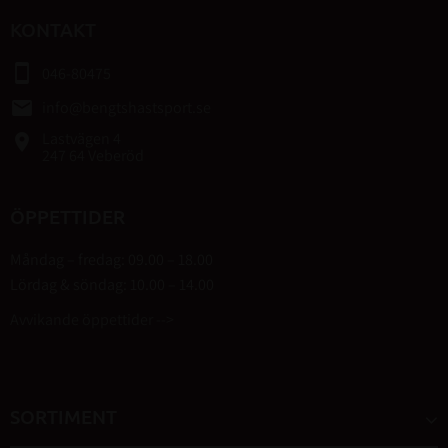
KONTAKT
smartphone
046-80475
email
info@bengtshastsport.se
Lastvägen 4
place
247 64 Veberöd
ÖPPETTIDER
Måndag – fredag: 09.00 – 18.00
Lördag & söndag: 10.00 – 14.00
Avvikande öppettider -->
SORTIMENT