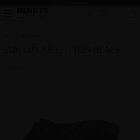
task_alt
2 - 4 dagar leverans
FAVORI
KUND
Meny
HÄST
HÄSTTÄCKEN
STALLTÄCKEN
STALLTÄCKE COTTON BLACK
KENTUCKY