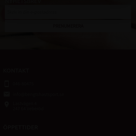
NYHETSBREV
PRENUMERERA
Dina personuppgifter behandlas i enlighet med vår
integritetspolicy
.
KONTAKT
smartphone
046-80475
email
info@bengtshastsport.se
Lastvägen 4
place
247 64 Veberöd
ÖPPETTIDER