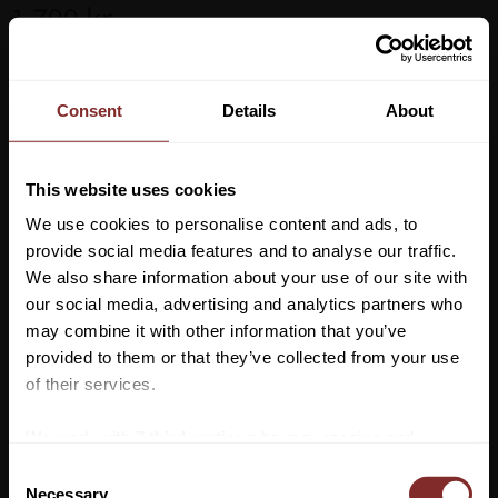
1 799
kr
Storlek
Consent
Details
About
Lägg ti
KÖP
-
+
This website uses cookies
We use cookies to personalise content and ads, to
Lagerstatus
provide social media features and to analyse our traffic.
Artikelnr
2226010
We also share information about your use of our site with
our social media, advertising and analytics partners who
may combine it with other information that you’ve
Härligt stalltäcke från Kentucky, 0 gr fyllning men med en insida
Vill du ha 10%* rabatt på din
provided to them or that they’ve collected from your use
av supermjuk fuskpäls som gör täckets insida mycket mjuk och
första beställning?
of their services.
skön. Yttertyget med sitt quiltade mönster gör det mycket
svårare för hästen att bita tag i tyget och riva upp det. Det
Anmäl dig till vårt nyhetsbrev där du hålls uppdaterad
We work with
7 third parties
who may receive and
förhindrar även att spånrester fastnar på täcket.
om nyheter, kampanjer och mycket mer så får du en
process your information.
C
Stalltäcket från Kentucky passar perfekt som enda täcket på vår
rabattkod som ger dig 10% rabatt på ditt första köp.
Necessary
o